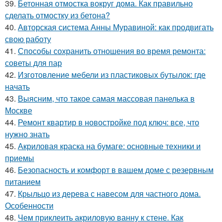
39.
Бетонная отмостка вокруг дома. Как правильно
сделать отмостку из бетона?
40.
Авторская система Анны Муравиной: как продвигать
свою работу
41.
Способы сохранить отношения во время ремонта:
советы для пар
42.
Изготовление мебели из пластиковых бутылок: где
начать
43.
Выясним, что такое самая массовая панелька в
Москве
44.
Ремонт квартир в новостройке под ключ: все, что
нужно знать
45.
Акриловая краска на бумаге: основные техники и
приемы
46.
Безопасность и комфорт в вашем доме с резервным
питанием
47.
Крыльцо из дерева с навесом для частного дома.
Особенности
48.
Чем приклеить акриловую ванну к стене. Как