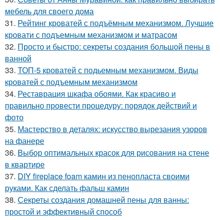
мебель для своего дома
31.
Рейтинг кроватей с подъёмным механизмом. Лучшие
кровати с подъемным механизмом и матрасом
32.
Просто и быстро: секреты создания большой пены в
ванной
33.
ТОП-5 кроватей с подьемным механизмом. Виды
кроватей с подъемным механизмом
34.
Реставрация шкафа обоями. Как красиво и
правильно провести процедуру: порядок действий и
фото
35.
Мастерство в деталях: искусство вырезания узоров
на фанере
36.
Выбор оптимальных красок для рисования на стене
в квартире
37.
DIY fireplace foam камин из пенопласта своими
руками. Как сделать фальш камин
38.
Секреты создания домашней пены для ванны:
простой и эффективный способ