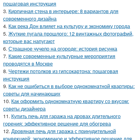
пошаговая инструкция
3.
Кирпичная стена в интерьере: 8 вариантов для
современного дизайна
4.
Как река Дон влияет на культуру и экономику города
5.
Жуткие пугала прошлого: 12 винтажных фотографий,
которые вас напугают
6.
Страшное чучело на огороде: история рисунка
7.
Какие современные культурные мероприятия
проводятся в Москве
8.
Чертежи потолков из гипсокартона: пошаговая
инструкция
9.
Как не ошибиться в выборе однокомнатной квартиры:
советы для начинающих
10.
Как оформить однокомнатную квартиру со вкусом:
советы дизайнера
11.
Купить печь для гаража на дровах длительного
горения: эффективное решение для обогрева
12.
Дровяная печь для гаража с принудительной
конвекцией: экономичное и эффективное решение для