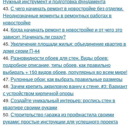
Нужный инструмент и подготовка фундамента
43.
С чего начинать ремонт в новостройке без отделки.
Неоднозначные моменты в ремонтных работах в
новостройке
44.
Когда начинать ремонт в новостройке и от чего это
зависит. Начинать ли сразу?
45.
Увеличение площади жилья: объединение квартир в
доме серии П-44
46.
Разновидности обоев для стен. Виды обоев:
подробное описание, типы обоев, как правильно
выбирать + 150 видов обоев, популярных во всем мире!
47.
Рулонные обои: как выбрать правильные размеры
48.
Зачем крепить акриловую ванну к стене. #3: Вариант
с устройством кирпичной опоры
49.
Создайте уникальный интерьер: роспись стен в
квартире своими руками
50.
Строительство гаража из профнастила своими
руками: простые инструкции для успешного проекта