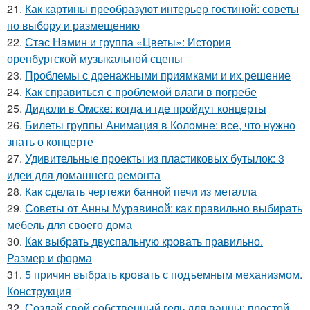
21.
Как картины преобразуют интерьер гостиной: советы
по выбору и размещению
22.
Стас Намин и группа «Цветы»: История
оренбургской музыкальной сцены
23.
Проблемы с дренажными приямками и их решение
24.
Как справиться с проблемой влаги в погребе
25.
Дидюли в Омске: когда и где пройдут концерты
26.
Билеты группы Анимация в Коломне: все, что нужно
знать о концерте
27.
Удивительные проекты из пластиковых бутылок: 3
идеи для домашнего ремонта
28.
Как сделать чертежи банной печи из металла
29.
Советы от Анны Муравиной: как правильно выбирать
мебель для своего дома
30.
Как выбрать двуспальную кровать правильно.
Размер и форма
31.
5 причин выбрать кровать с подъемным механизмом.
Конструкция
32.
Создай свой собственный гель для ванны: простой