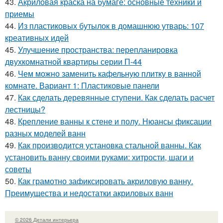
43.
Акриловая краска на бумаге: основные техники и
приемы
44.
Из пластиковых бутылок в домашнюю утварь: 107
креативных идей
45.
Улучшение пространства: перепланировка
двухкомнатной квартиры серии П-44
46.
Чем можно заменить кафельную плитку в ванной
комнате. Вариант 1: Пластиковые панели
47.
Как сделать деревянные ступени. Как сделать расчет
лестницы?
48.
Крепление ванны к стене и полу. Нюансы фиксации
разных моделей ванн
49.
Как производится установка стальной ванны. Как
установить ванну своими руками: хитрости, шаги и
советы
50.
Как грамотно зафиксировать акриловую ванну.
Преимущества и недостатки акриловых ванн
© 2026 Детали интерьера