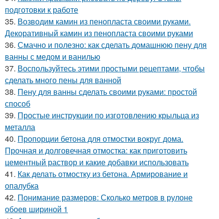
подготовки к работе
35.
Возводим камин из пенопласта своими руками.
Декоративный камин из пенопласта своими руками
36.
Смачно и полезно: как сделать домашнюю пену для
ванны с медом и ванилью
37.
Воспользуйтесь этими простыми рецептами, чтобы
сделать много пены для ванной
38.
Пену для ванны сделать своими руками: простой
способ
39.
Простые инструкции по изготовлению крыльца из
металла
40.
Пропорции бетона для отмостки вокруг дома.
Прочная и долговечная отмостка: как приготовить
цементный раствор и какие добавки использовать
41.
Как делать отмостку из бетона. Армирование и
опалубка
42.
Понимание размеров: Сколько метров в рулоне
обоев шириной 1