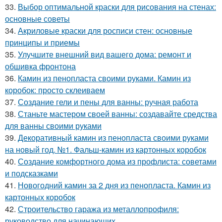
33.
Выбор оптимальной краски для рисования на стенах:
основные советы
34.
Акриловые краски для росписи стен: основные
принципы и приемы
35.
Улучшите внешний вид вашего дома: ремонт и
обшивка фронтона
36.
Камин из пенопласта своими руками. Камин из
коробок: просто склеиваем
37.
Создание гели и пены для ванны: ручная работа
38.
Станьте мастером своей ванны: создавайте средства
для ванны своими руками
39.
Декоративный камин из пенопласта своими руками
на новый год. №1. Фальш-камин из картонных коробок
40.
Создание комфортного дома из профлиста: советами
и подсказками
41.
Новогодний камин за 2 дня из пенопласта. Камин из
картонных коробок
42.
Строительство гаража из металлопрофиля:
руководство для начинающих