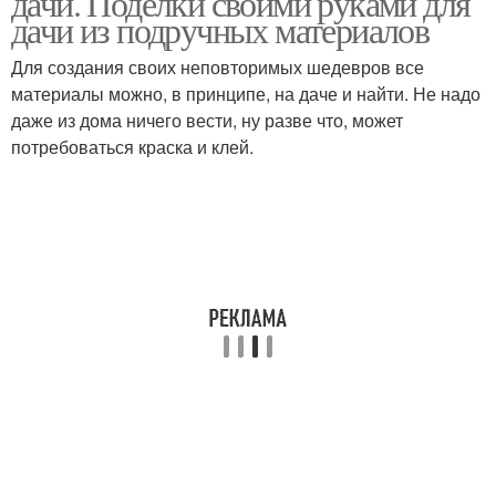
дачи. Поделки своими руками для
дачи из подручных материалов
Для создания своих неповторимых шедевров все
Украшения для дачного
материалы можно, в принципе, на даче и найти. Не надо
Украшения из бутылок
сада
даже из дома ничего вести, ну разве что, может
потребоваться краска и клей.
Декоративные
Украшения на новый
украшения
год
Материалы для
украшения