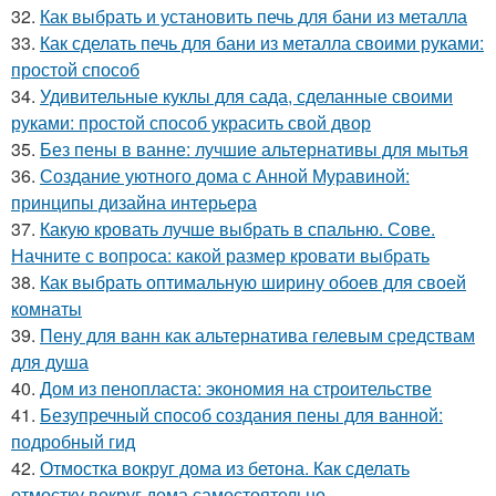
32.
Как выбрать и установить печь для бани из металла
33.
Как сделать печь для бани из металла своими руками:
простой способ
34.
Удивительные куклы для сада, сделанные своими
руками: простой способ украсить свой двор
35.
Без пены в ванне: лучшие альтернативы для мытья
36.
Создание уютного дома с Анной Муравиной:
принципы дизайна интерьера
37.
Какую кровать лучше выбрать в спальню. Сове.
Начните с вопроса: какой размер кровати выбрать
38.
Как выбрать оптимальную ширину обоев для своей
комнаты
39.
Пену для ванн как альтернатива гелевым средствам
для душа
40.
Дом из пенопласта: экономия на строительстве
41.
Безупречный способ создания пены для ванной:
подробный гид
42.
Отмостка вокруг дома из бетона. Как сделать
отмостку вокруг дома самостоятельно