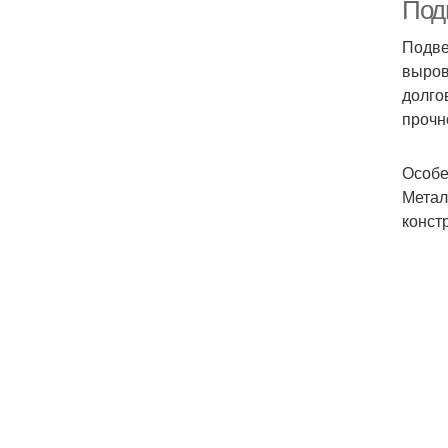
ме
Под
Подве
выров
долго
прочн
Особе
Метал
конст