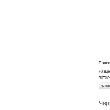
Поясн
Разме
потол
читат
Чер