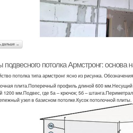
ь дальше →
ы подвесного потолка Армстронг: основа 
йство потолка типа армстронг ясно из рисунка. Обозначения
очная плита.Поперечный профиль длиной 600 мм.Несущий
й 1200 мм.Подвес, где 5а – крючок; 5б – штанга.Периметра
епежный узел в базисном потолке.Кусок потолочной плиты.