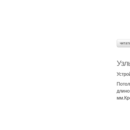
читат
Узл
Устро
Потол
длино
мм.Кр