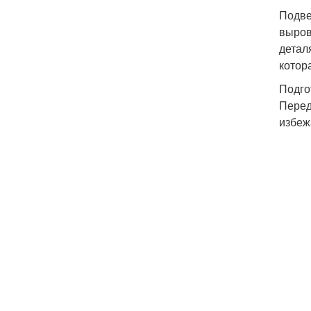
Подве
выров
детал
котор
Подго
Перед
избеж