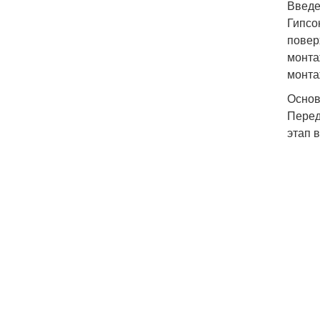
Введ
Гипсо
повер
монта
монта
Основ
Перед
этап 