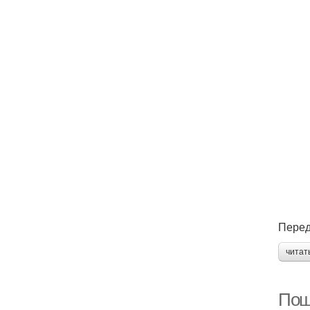
Перед
читат
Пош