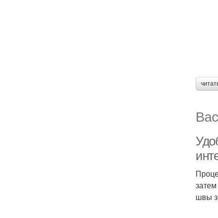
читат
Вас
Удо
инт
Проце
затем
швы з