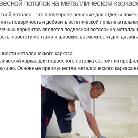
таллическом каркасе
весной потолок на металлическом карка
сной потолок – это популярное решение для отделки помещ
нять поверхность и добавить эстетической привлекательно
вечных вариантов является подвесной потолок на металличе
ость, простоту монтажа и широкие возможности для дизайн
нности металлического каркаса
лический каркас для подвесного потолка состоит из профи
рукцию. Основные преимущества металлического каркаса в