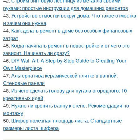
42.
Строим винтовую лестницу из металла своими
руками: простые инструкции для домашних ремонтов
43.
Устройство отмостки вокруг дома. Что такое отмостка
и зачем она нужна
44.
Как сделать ремонт в доме без особых финансовых
затрат
45.
Когда начинать ремонт в новостройке и от чего это
зависит. Начинать ли сразу?
46.
DIY Wall Art: A Step-by-Step Guide to Creating Your
Own Masterpiece
47.
Альтернатива керамической плитке в ванной.
Стеновые панели
48.
Из чего сделать голову для пугала огородного: 10
креативных идей
49.
Нужно ли крепить ванну к стене. Рекомендации по
монтажу
50.
Шифер полезная площадь листа. Стандартные
размеры листа шифера