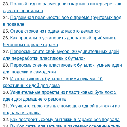
23.
Полный гид по размещению картин в интерьере: как
сделать правильно
24.
Подземная реальность: все о приеме грунтовых вод
в подвале
25.
Отвод стоков из подвала: как это делается
26.
Как правильно установить дренажный приёмник в
бетонном подвале гаража
27.
Переосмыслите свой мусор: 20 удивительных идей
для переработки пластиковых бутылок
28.
Переосмысление пластиковых бутылок: умные идеи
для поделки и самоделки
29.
Из пластиковых бутылок своими руками: 10
креативных идей для дома
30.
Удивительные проекты из пластиковых бутылок: 3
идеи для домашнего ремонта
31.
Улучшите свою жизнь с помощью одной вытяжки из
подвала и гаража
32.
Как построить схему вытяжки в гараже без подвала
33.
Выбор сетки для затирки шпаклевки: основные типы