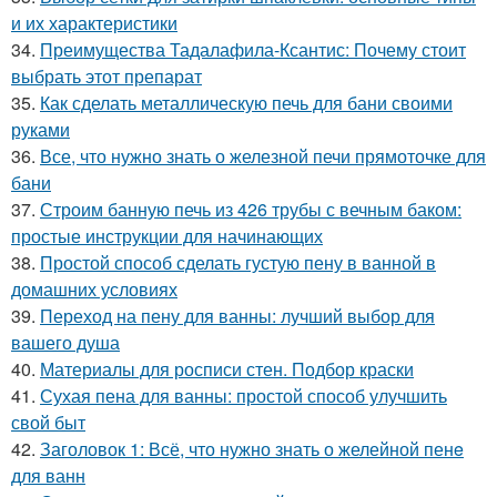
и их характеристики
34.
Преимущества Тадалафила-Ксантис: Почему стоит
выбрать этот препарат
35.
Как сделать металлическую печь для бани своими
руками
36.
Все, что нужно знать о железной печи прямоточке для
бани
37.
Строим банную печь из 426 трубы с вечным баком:
простые инструкции для начинающих
38.
Простой способ сделать густую пену в ванной в
домашних условиях
39.
Переход на пену для ванны: лучший выбор для
вашего душа
40.
Материалы для росписи стен. Подбор краски
41.
Сухая пена для ванны: простой способ улучшить
свой быт
42.
Заголовок 1: Всё, что нужно знать о желейной пенe
для ванн