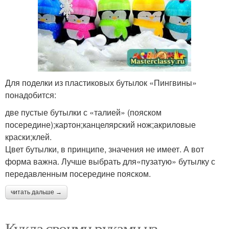
Для поделки из пластиковых бутылок «Пингвины»
понадобится:
две пустые бутылки с «талией» (пояском
посередине);картон;канцелярский нож;акриловые
краски;клей.
Цвет бутылки, в принципе, значения не имеет. А вот
форма важна. Лучше выбрать для«пузатую» бутылку с
передавленным посередине пояском.
читать дальше →
Кукла своими руками из