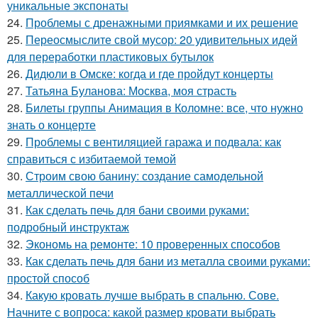
уникальные экспонаты
24.
Проблемы с дренажными приямками и их решение
25.
Переосмыслите свой мусор: 20 удивительных идей
для переработки пластиковых бутылок
26.
Дидюли в Омске: когда и где пройдут концерты
27.
Татьяна Буланова: Москва, моя страсть
28.
Билеты группы Анимация в Коломне: все, что нужно
знать о концерте
29.
Проблемы с вентиляцией гаража и подвала: как
справиться с избитаемой темой
30.
Строим свою банину: создание самодельной
металлической печи
31.
Как сделать печь для бани своими руками:
подробный инструктаж
32.
Экономь на ремонте: 10 проверенных способов
33.
Как сделать печь для бани из металла своими руками:
простой способ
34.
Какую кровать лучше выбрать в спальню. Сове.
Начните с вопроса: какой размер кровати выбрать