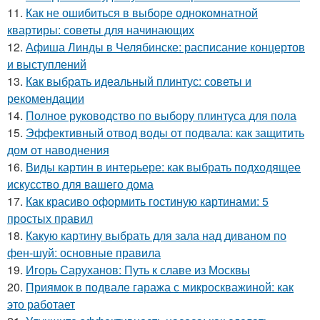
11.
Как не ошибиться в выборе однокомнатной
квартиры: советы для начинающих
12.
Афиша Линды в Челябинске: расписание концертов
и выступлений
13.
Как выбрать идеальный плинтус: советы и
рекомендации
14.
Полное руководство по выбору плинтуса для пола
15.
Эффективный отвод воды от подвала: как защитить
дом от наводнения
16.
Виды картин в интерьере: как выбрать подходящее
искусство для вашего дома
17.
Как красиво оформить гостиную картинами: 5
простых правил
18.
Какую картину выбрать для зала над диваном по
фен-шуй: основные правила
19.
Игорь Саруханов: Путь к славе из Москвы
20.
Приямок в подвале гаража с микроскважиной: как
это работает