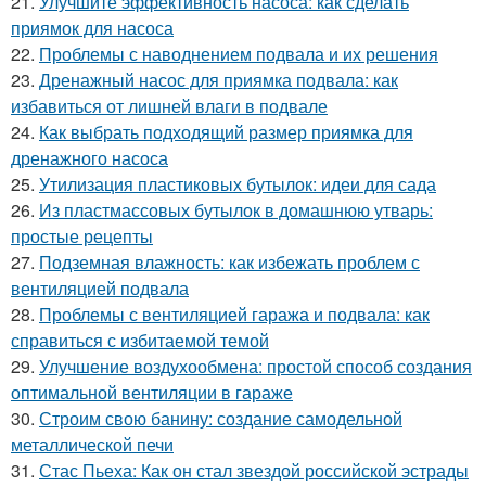
21.
Улучшите эффективность насоса: как сделать
приямок для насоса
22.
Проблемы с наводнением подвала и их решения
23.
Дренажный насос для приямка подвала: как
избавиться от лишней влаги в подвале
24.
Как выбрать подходящий размер приямка для
дренажного насоса
25.
Утилизация пластиковых бутылок: идеи для сада
26.
Из пластмассовых бутылок в домашнюю утварь:
простые рецепты
27.
Подземная влажность: как избежать проблем с
вентиляцией подвала
28.
Проблемы с вентиляцией гаража и подвала: как
справиться с избитаемой темой
29.
Улучшение воздухообмена: простой способ создания
оптимальной вентиляции в гараже
30.
Строим свою банину: создание самодельной
металлической печи
31.
Стас Пьеха: Как он стал звездой российской эстрады