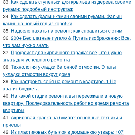
33.
Как сделать ступеньки для крыльца из дерева своими
руками: подробный инструктаж
34.
Как сделать фальш-камин своими руками. Фальш
камин на новый год из коробки
35.
Надоело пахать на ремонт: как справиться с этим
36.
200+ Бесплатные пугало & Пугать изображения: Все,
что вам нужно знать
37.
Профлист для кирпичного гаража: все, что нужно
знать для успешного ремонта
38.
Технология укладки бетонной отмостки. Этапы
укладки отмостки вокруг дома
39.
Как настроить себя на ремонт в квартире. 1 Не
хватит бюджета
40.
На какой стадии ремонта вы переезжали в новую
квартиру. Последовательность работ во время ремонта
квартиры
41.
Акриловая краска на бумаге: основные техники и
приемы
42.
Из пластиковых бутылок в домашнюю утварь: 107