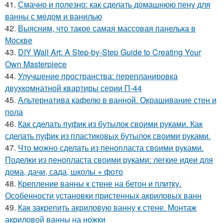
41.
Смачно и полезно: как сделать домашнюю пену для
ванны с медом и ванилью
42.
Выясним, что такое самая массовая панелька в
Москве
43.
DIY Wall Art: A Step-by-Step Guide to Creating Your
Own Masterpiece
44.
Улучшение пространства: перепланировка
двухкомнатной квартиры серии П-44
45.
Альтернатива кафелю в ванной. Окрашивание стен и
пола
46.
Как сделать пуфик из бутылок своими руками. Как
сделать пуфик из пластиковых бутылок своими руками.
47.
Что можно сделать из пенопласта своими руками.
Поделки из пенопласта своими руками: легкие идеи для
дома, дачи, сада, школы + фото
48.
Крепление ванны к стене на бетон и плитку.
Особенности установки пристенных акриловых ванн
49.
Как закрепить акриловую ванну к стене. Монтаж
акриловой ванны на ножки