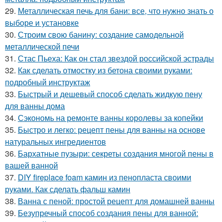
29.
Металлическая печь для бани: все, что нужно знать о
выборе и установке
30.
Строим свою банину: создание самодельной
металлической печи
31.
Стас Пьеха: Как он стал звездой российской эстрады
32.
Как сделать отмостку из бетона своими руками:
подробный инструктаж
33.
Быстрый и дешевый способ сделать жидкую пену
для ванны дома
34.
Сэкономь на ремонте ванны королевы за копейки
35.
Быстро и легко: рецепт пены для ванны на основе
натуральных ингредиентов
36.
Бархатные пузыри: секреты создания многой пены в
вашей ванной
37.
DIY fireplace foam камин из пенопласта своими
руками. Как сделать фальш камин
38.
Ванна с пеной: простой рецепт для домашней ванны
39.
Безупречный способ создания пены для ванной: