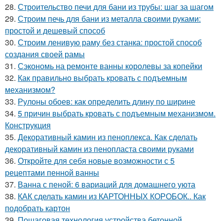
28.
Строительство печи для бани из трубы: шаг за шагом
29.
Строим печь для бани из металла своими руками:
простой и дешевый способ
30.
Строим ленивую раму без станка: простой способ
создания своей рамы
31.
Сэкономь на ремонте ванны королевы за копейки
32.
Как правильно выбрать кровать с подъемным
механизмом?
33.
Рулоны обоев: как определить длину по ширине
34.
5 причин выбрать кровать с подъемным механизмом.
Конструкция
35.
Декоративный камин из пеноплекса. Как сделать
декоративный камин из пенопласта своими руками
36.
Откройте для себя новые возможности с 5
рецептами пенной ванны
37.
Ванна с пеной: 6 вариаций для домашнего уюта
38.
КАК сделать камин из КАРТОННЫХ КОРОБОК.. Как
подобрать картон
39.
Пошаговая технология устройства бетонной