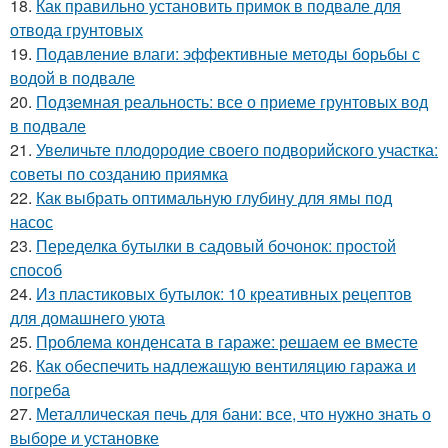
18.
Как правильно установить примок в подвале для
отвода грунтовых
19.
Подавление влаги: эффективные методы борьбы с
водой в подвале
20.
Подземная реальность: все о приеме грунтовых вод
в подвале
21.
Увеличьте плодородие своего подворийского участка:
советы по созданию приямка
22.
Как выбрать оптимальную глубину для ямы под
насос
23.
Переделка бутылки в садовый бочонок: простой
способ
24.
Из пластиковых бутылок: 10 креативных рецептов
для домашнего уюта
25.
Проблема конденсата в гараже: решаем ее вместе
26.
Как обеспечить надлежащую вентиляцию гаража и
погреба
27.
Металлическая печь для бани: все, что нужно знать о
выборе и установке