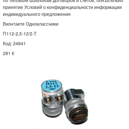
по типовым шаблонам договоров и счетов, обяза­тель­но
принятие Условий о конфи­ден­циальности инфор­ма­ции
инди­видуаль­ного пред­ло­жения
Вконтакте Одноклассники
П112-2,5-12/2-Т
Код: 24841
281 €