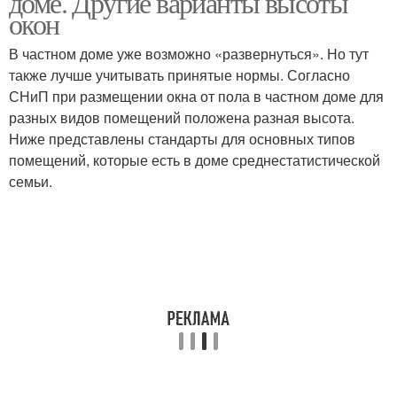
доме. Другие варианты высоты
окон
В частном доме уже возможно «развернуться». Но тут
также лучше учитывать принятые нормы. Согласно
Окна в квартире
Окна в доме
СНиП при размещении окна от пола в частном доме для
разных видов помещений положена разная высота.
Ниже представлены стандарты для основных типов
помещений, которые есть в доме среднестатистической
Интерьер с
Французское окно
семьи.
панорамными окнами
Пространства с
Студия с панорамными
большим окном
окнами
Квартиры-студии с
панорамными окнами