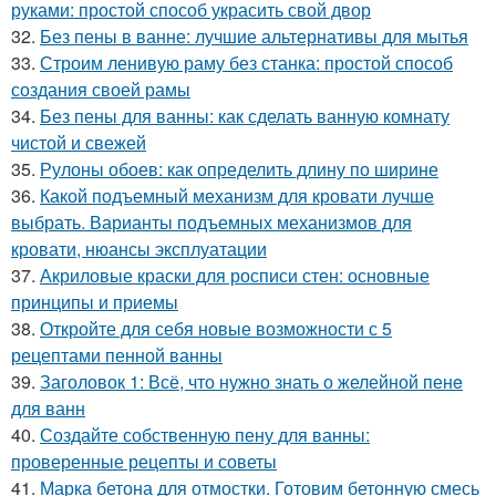
руками: простой способ украсить свой двор
32.
Без пены в ванне: лучшие альтернативы для мытья
33.
Строим ленивую раму без станка: простой способ
создания своей рамы
34.
Без пены для ванны: как сделать ванную комнату
чистой и свежей
35.
Рулоны обоев: как определить длину по ширине
36.
Какой подъемный механизм для кровати лучше
выбрать. Варианты подъемных механизмов для
кровати, нюансы эксплуатации
37.
Акриловые краски для росписи стен: основные
принципы и приемы
38.
Откройте для себя новые возможности с 5
рецептами пенной ванны
39.
Заголовок 1: Всё, что нужно знать о желейной пенe
для ванн
40.
Создайте собственную пену для ванны:
проверенные рецепты и советы
41.
Марка бетона для отмостки. Готовим бетонную смесь