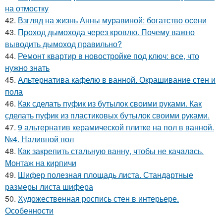
на отмостку
42.
Взгляд на жизнь Анны муравиной: богатство осени
43.
Проход дымохода через кровлю. Почему важно
выводить дымоход правильно?
44.
Ремонт квартир в новостройке под ключ: все, что
нужно знать
45.
Альтернатива кафелю в ванной. Окрашивание стен и
пола
46.
Как сделать пуфик из бутылок своими руками. Как
сделать пуфик из пластиковых бутылок своими руками.
47.
9 альтернатив керамической плитке на пол в ванной.
№4. Наливной пол
48.
Как закрепить стальную ванну, чтобы не качалась.
Монтаж на кирпичи
49.
Шифер полезная площадь листа. Стандартные
размеры листа шифера
50.
Художественная роспись стен в интерьере.
Особенности