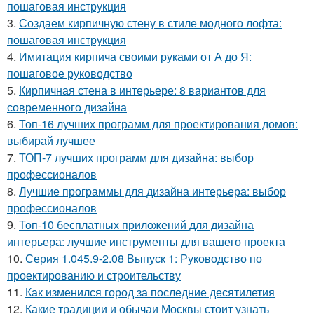
пошаговая инструкция
3.
Создаем кирпичную стену в стиле модного лофта:
пошаговая инструкция
4.
Имитация кирпича своими руками от А до Я:
пошаговое руководство
5.
Кирпичная стена в интерьере: 8 вариантов для
современного дизайна
6.
Топ-16 лучших программ для проектирования домов:
выбирай лучшее
7.
ТОП-7 лучших программ для дизайна: выбор
профессионалов
8.
Лучшие программы для дизайна интерьера: выбор
профессионалов
9.
Топ-10 бесплатных приложений для дизайна
интерьера: лучшие инструменты для вашего проекта
10.
Серия 1.045.9-2.08 Выпуск 1: Руководство по
проектированию и строительству
11.
Как изменился город за последние десятилетия
12.
Какие традиции и обычаи Москвы стоит узнать