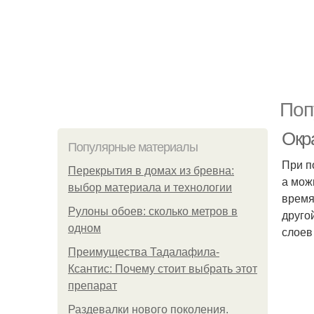
Поп
Окр
Популярные материалы
При п
Перекрытия в домах из бревна:
а мож
выбор материала и технологии
время
Рулоны обоев: сколько метров в
друго
одном
слоев
Преимущества Тадалафила-
Ксантис: Почему стоит выбрать этот
препарат
Раздевалки нового поколения.