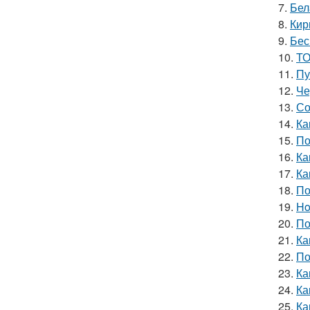
7.
Бел
8.
Кир
9.
Бес
10.
ТО
11.
Пу
12.
Че
13.
Со
14.
Ка
15.
По
16.
Ка
17.
Ка
18.
По
19.
Ho
20.
По
21.
Ка
22.
По
23.
Ка
24.
Ка
25.
Ка