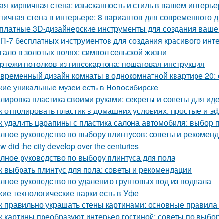
ая кирпичная стена: изысканность и стиль в вашем интерье
пичная стена в интерьере: 8 вариантов для современного 
платные 3D-дизайнерские инструменты для создания ваше
П-7 бесплатных инструментов для создания красивого инт
гало в золотых полях: символ сельской жизни
ртежи потолков из гипсокартона: пошаговая инструкция
временный дизайн комнаты в однокомнатной квартире 20: с
кие уникальные музеи есть в Новосибирске
лировка пластика своими руками: секреты и советы для иде
к отполировать пластик в домашних условиях: простые и 
к удалить царапины с пластика салона автомобиля: выбор 
лное руководство по выбору плинтусов: советы и рекомен
w did the city develop over the centuries
лное руководство по выбору плинтуса для пола
к выбрать плинтус для пола: советы и рекомендации
лное руководство по удалению грунтовых вод из подвала
кие технологические парки есть в Уфе
к правильно украшать стены картинами: основные правила
к картины преобразуют интерьер гостиной: советы по выб