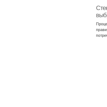
Стек
выб
Проце
прави
потре