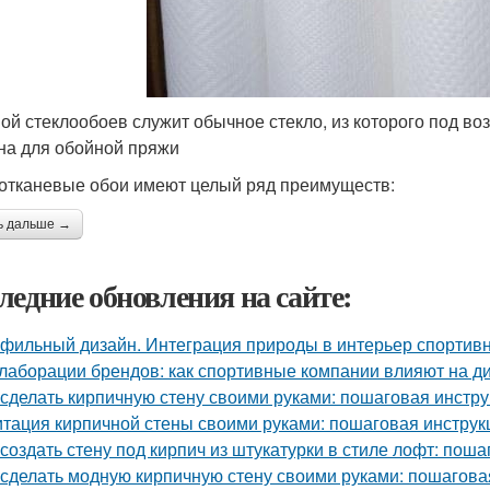
ой стеклообоев служит обычное стекло, из которого под в
на для обойной пряжи
отканевые обои имеют целый ряд преимуществ:
ь дальше →
ледние обновления на сайте:
фильный дизайн. Интеграция природы в интерьер спортив
лаборации брендов: как спортивные компании влияют на д
 сделать кирпичную стену своими руками: пошаговая инстр
тация кирпичной стены своими руками: пошаговая инструк
 создать стену под кирпич из штукатурки в стиле лофт: пош
 сделать модную кирпичную стену своими руками: пошагова