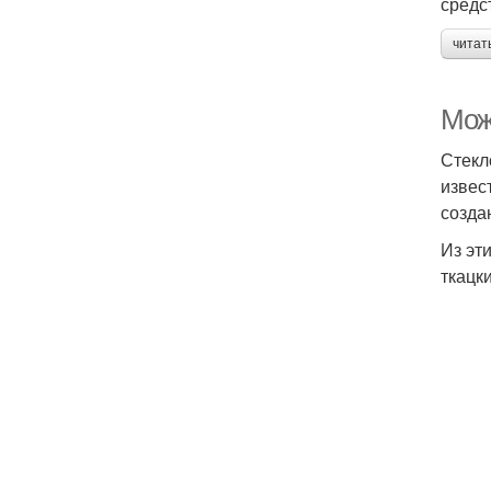
средс
читат
Мож
Стекл
извес
созда
Из эт
ткацки