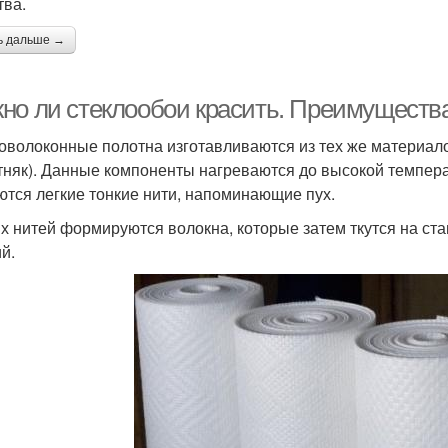
тва.
ь дальше →
но ли стеклообои красить. Преимуществ
оволоконные полотна изготавливаются из тех же материалов,
тняк). Данные компоненты нагреваются до высокой температ
ются легкие тонкие нити, напоминающие пух.
их нитей формируются волокна, которые затем ткутся на с
й.