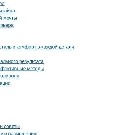
ре
дизайна
й мечты
ерьера
тиль и комфорт в каждой детали
ального результата
эффективные методы
полироли
дации
 и советы
ору и размещению