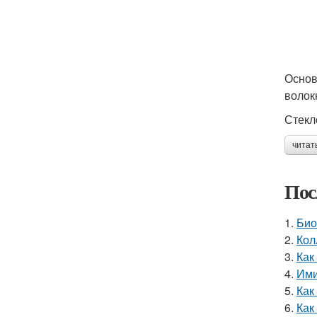
Основ
волок
Стекл
читат
Пос
1.
Био
2.
Кол
3.
Как
4.
Ими
5.
Как
6.
Как