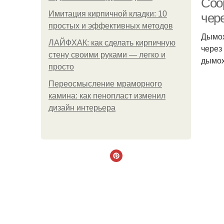
Соо
Имитация кирпичной кладки: 10
чер
простых и эффективных методов
Дымох
ЛАЙФХАК: как сделать кирпичную
через
стену своими руками — легко и
дымох
просто
Переосмысление мраморного
камина: как пенопласт изменил
дизайн интерьера