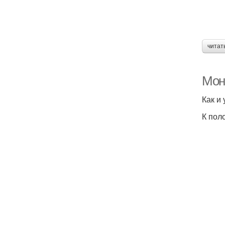
читат
Мон
Как и
К пол