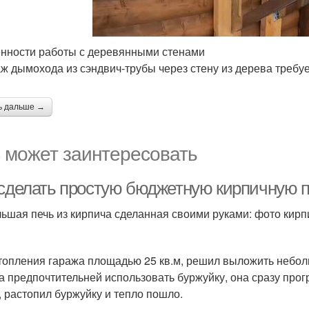
нности работы с деревянными стенами
ж дымохода из сэндвич-трубы через стену из дерева требу
ь дальше →
 может заинтересовать
 сделать простую бюджетную кирпичную пе
ьшая печь из кирпича сделанная своими руками: фото кирп
топления гаража площадью 25 кв.м, решил выложить неболь
а предпочтительней использовать буржуйку, она сразу прог
, растопил буржуйку и тепло пошло.