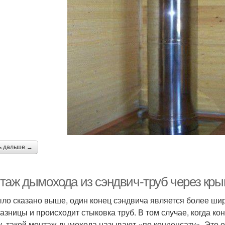
ь дальше →
таж дымохода из сэндвич-труб через кры
ыло сказано выше, один конец сэндвича является более шир
разницы и происходит стыковка труб. В том случае, когда к
у, такой монтаж дымохода называют «по конденсату». Это о