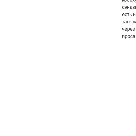
сэндв
есть 
загер
через
проса