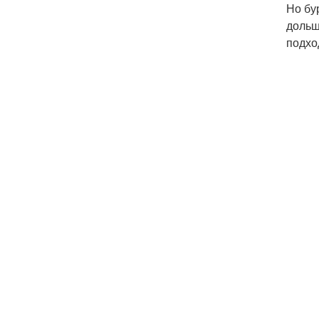
Но бу
дольш
подхо