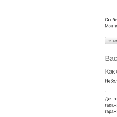
Особе
Монта
читат
Вас
Как
Небол
.
Для о
гараж
гараж