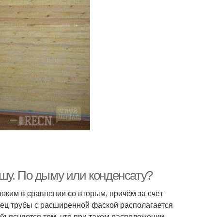
шу. По дыму или конденсату?
оким в сравнении со вторым, причём за счёт
онец трубы с расширенной фаской располагается
бъясняется тем, что при таком расположении