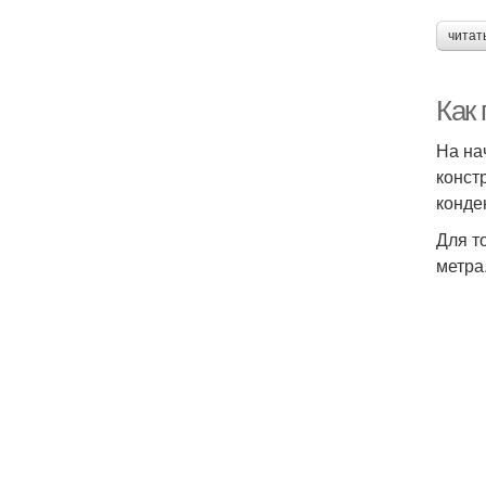
читат
Как
На на
конст
конде
Для т
метра