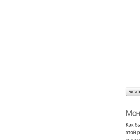
читат
Мон
Как б
этой 
кверх