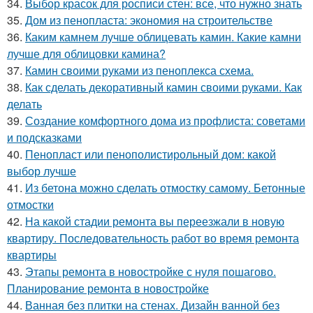
34.
Выбор красок для росписи стен: все, что нужно знать
35.
Дом из пенопласта: экономия на строительстве
36.
Каким камнем лучше облицевать камин. Какие камни
лучше для облицовки камина?
37.
Камин своими руками из пеноплекса схема.
38.
Как сделать декоративный камин своими руками. Как
делать
39.
Создание комфортного дома из профлиста: советами
и подсказками
40.
Пенопласт или пенополистирольный дом: какой
выбор лучше
41.
Из бетона можно сделать отмостку самому. Бетонные
отмостки
42.
На какой стадии ремонта вы переезжали в новую
квартиру. Последовательность работ во время ремонта
квартиры
43.
Этапы ремонта в новостройке с нуля пошагово.
Планирование ремонта в новостройке
44.
Ванная без плитки на стенах. Дизайн ванной без