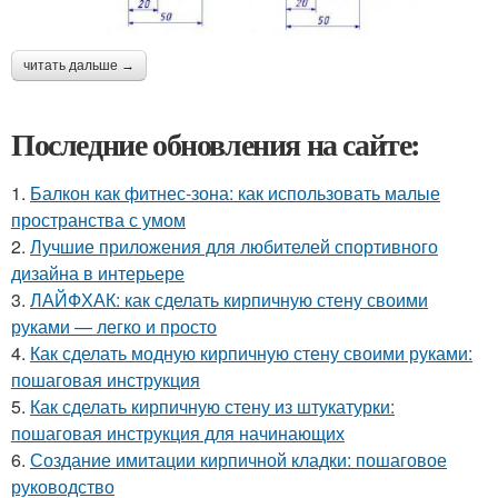
читать дальше →
Последние обновления на сайте:
1.
Балкон как фитнес-зона: как использовать малые
пространства с умом
2.
Лучшие приложения для любителей спортивного
дизайна в интерьере
3.
ЛАЙФХАК: как сделать кирпичную стену своими
руками — легко и просто
4.
Как сделать модную кирпичную стену своими руками:
пошаговая инструкция
5.
Как сделать кирпичную стену из штукатурки:
пошаговая инструкция для начинающих
6.
Создание имитации кирпичной кладки: пошаговое
руководство