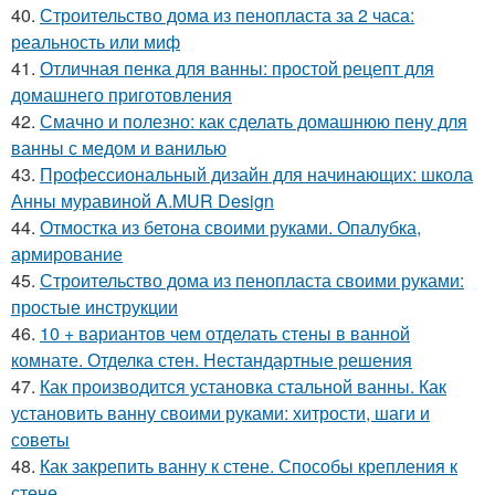
40.
Строительство дома из пенопласта за 2 часа:
реальность или миф
41.
Отличная пенка для ванны: простой рецепт для
домашнего приготовления
42.
Смачно и полезно: как сделать домашнюю пену для
ванны с медом и ванилью
43.
Профессиональный дизайн для начинающих: школа
Анны муравиной A.MUR Design
44.
Отмостка из бетона своими руками. Опалубка,
армирование
45.
Строительство дома из пенопласта своими руками:
простые инструкции
46.
10 + вариантов чем отделать стены в ванной
комнате. Отделка стен. Нестандартные решения
47.
Как производится установка стальной ванны. Как
установить ванну своими руками: хитрости, шаги и
советы
48.
Как закрепить ванну к стене. Способы крепления к
стене