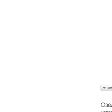
читат
Озе