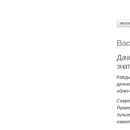
читат
Вас
Дач
зна
Кажды
дачни
облег
Секре
Яркие
лучше
измел