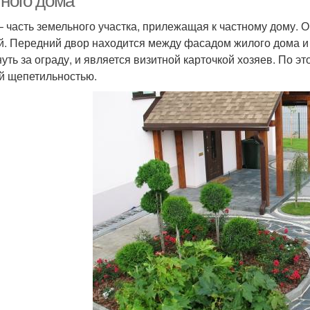
тного дома
– часть земельного участка, прилежащая к частному дому. О
й. Передний двор находится между фасадом жилого дома и
нуть за ограду, и является визитной карточкой хозяев. По э
й щепетильностью.