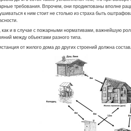
арные требования. Впрочем, они продиктованы вполне ра
ушиваться к ним стоит не столько из страха быть оштрафо
асности.
, как и в случае с пожарными нормативами, важнейшую ро
ояний между объектами разного типа.
дистанция от жилого дома до других строений должна состав