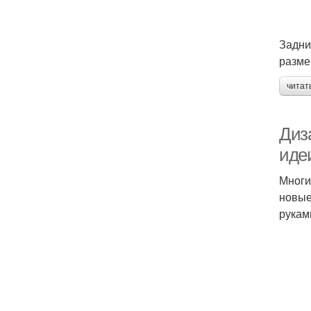
Задни
разме
читат
Диз
идеи
Многи
новые
рукам