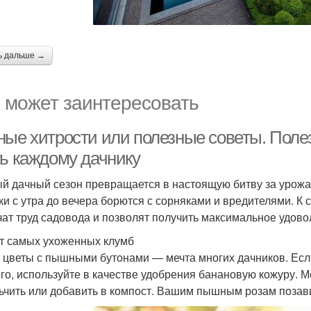
ь дальше →
 может заинтересовать
ные хитрости или полезные советы. Поле
ть каждому дачнику
й дачный сезон превращается в настоящую битву за урожай.
ки с утра до вечера борются с сорняками и вредителями. К 
чат труд садовода и позволят получить максимальное удово
т самых ухоженных клумб
 цветы с пышными бутонами — мечта многих дачников. Если
го, используйте в качестве удобрения банановую кожуру. М
ьчить или добавить в компост. Вашим пышным розам позав