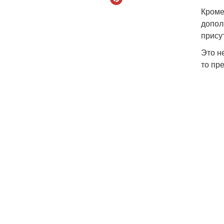
Кроме
допол
прису
Это н
то пр