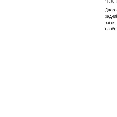
час
Двор 
задни
загля
особо