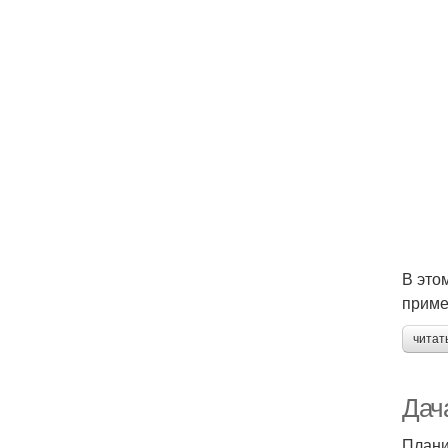
В это
приме
читат
Дач
Плани