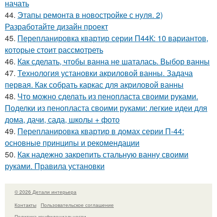
начать
44.
Этапы ремонта в новостройке с нуля. 2)
Разработайте дизайн проект
45.
Перепланировка квартир серии П44К: 10 вариантов,
которые стоит рассмотреть
46.
Как сделать, чтобы ванна не шаталась. Выбор ванны
47.
Технология установки акриловой ванны. Задача
первая. Как собрать каркас для акриловой ванны
48.
Что можно сделать из пенопласта своими руками.
Поделки из пенопласта своими руками: легкие идеи для
дома, дачи, сада, школы + фото
49.
Перепланировка квартир в домах серии П-44:
основные принципы и рекомендации
50.
Как надежно закрепить стальную ванну своими
руками. Правила установки
© 2026 Детали интерьера
Контакты
Пользовательское соглашение
Политика конфидециальности