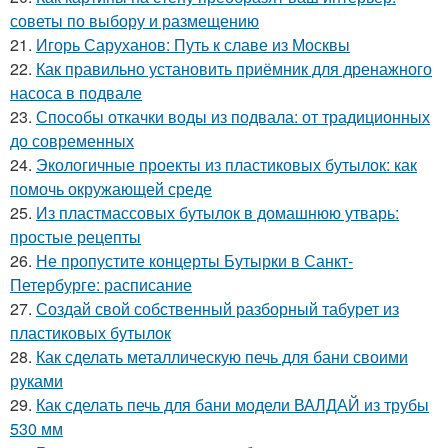
советы по выбору и размещению
21.
Игорь Саруханов: Путь к славе из Москвы
22.
Как правильно установить приёмник для дренажного
насоса в подвале
23.
Способы откачки воды из подвала: от традиционных
до современных
24.
Экологичные проекты из пластиковых бутылок: как
помочь окружающей среде
25.
Из пластмассовых бутылок в домашнюю утварь:
простые рецепты
26.
Не пропустите концерты Бутырки в Санкт-
Петербурге: расписание
27.
Создай свой собственный разборный табурет из
пластиковых бутылок
28.
Как сделать металлическую печь для бани своими
руками
29.
Как сделать печь для бани модели ВАЛДАЙ из трубы
530 мм