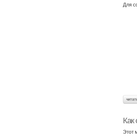
Для с
читат
Как
Этот 