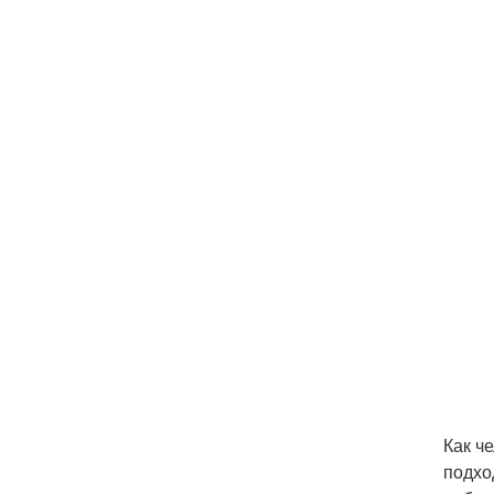
Как ч
подхо