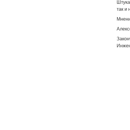
Штука
так и
Мнени
Алекс
Закон
Инжен