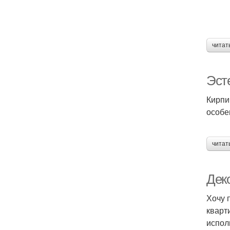
читат
Эсте
Кирпи
особе
читат
Дек
Хочу 
кварт
испол