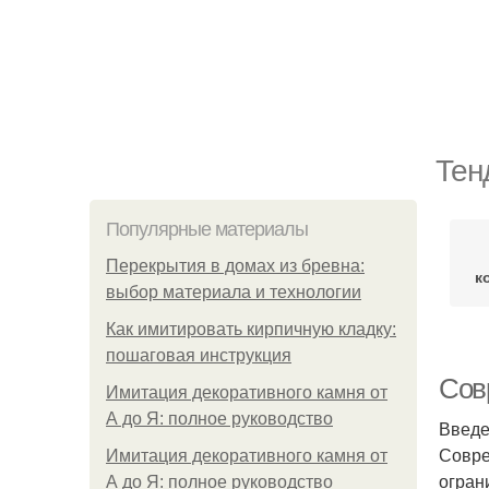
Тен
Популярные материалы
Перекрытия в домах из бревна:
к
выбор материала и технологии
Как имитировать кирпичную кладку:
пошаговая инструкция
Сов
Имитация декоративного камня от
А до Я: полное руководство
Введ
Совре
Имитация декоративного камня от
огран
А до Я: полное руководство