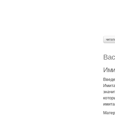
читат
Вас
Ими
Введ
Имита
значи
котор
имита
Матер