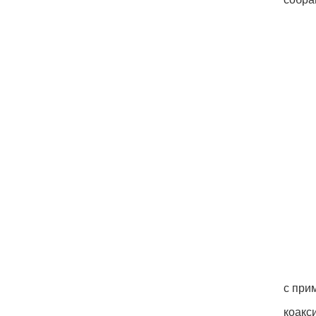
с при
коакс