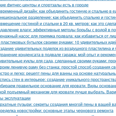
кие фитнес-центры и спортзалы есть в городе
временный дизайн: как объединить гостиную и спальню в 
нкциональное разделение: как объединить спальню и гости
вмещение гостиной и спальни в 20 кв. метров: как это сдел
давление влаги: эффективные методы борьбы с водой в п
енажный насос для приямка подвала: как избавиться от ли
 пластиковых бутылок своими руками: 10 удивительных иде
здание удивительных поделок из воздушного пластилина и
транение конденсата в подвале гаража: мой опыт и рекоме
ивительные куклы для сада, сделанные своими руками: прос
роим ленивую раму без станка: простой способ создания с
стро и легко: рецепт пены для ванны на основе натуральн
спись стен в интерьере: создание уникального пространств
бираем правильное основание для кровати. Виды основани
кой подъемный механизм для кровати лучше выбрать. Вар
ы эксплуатации
рхатные пузыри: секреты создания многой пены в вашей в
ределка новостройки: основные этапы чернового ремонта