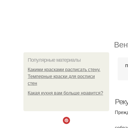
Вен
Популярные материалы
П
Какими красками расписать стену.
Темперные краски для росписи
стен
Какая кухня вам больше нравится?
Рек
Прежд
собра