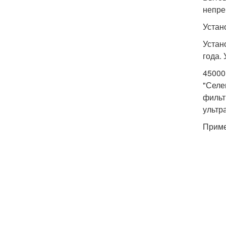
непре
Устан
Устан
года.
45000
"Селе
фильт
ультр
Приме