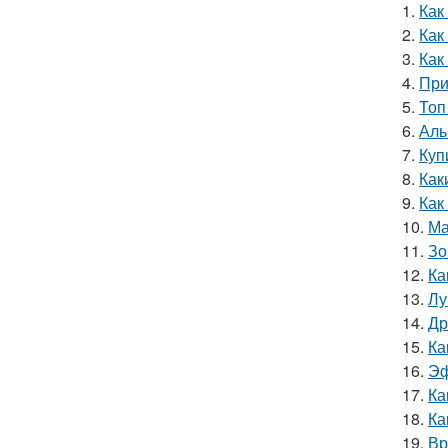
1.
Как
2.
Как
3.
Как
4.
При
5.
Топ
6.
Аль
7.
Куп
8.
Как
9.
Как
10.
Ма
11.
Зо
12.
Ка
13.
Лу
14.
Др
15.
Ка
16.
Эф
17.
Ка
18.
Ка
19.
Вр