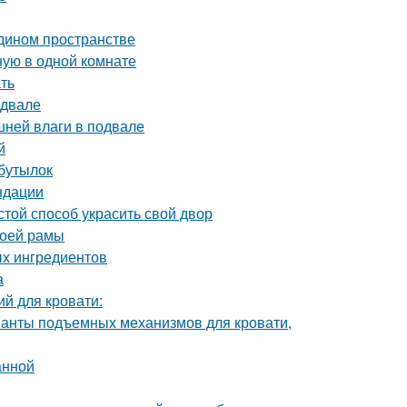
едином пространстве
ную в одной комнате
ать
одвале
шней влаги в подвале
й
 бутылок
ндации
той способ украсить свой двор
воей рамы
ых ингредиентов
а
й для кровати:
ианты подъемных механизмов для кровати,
анной