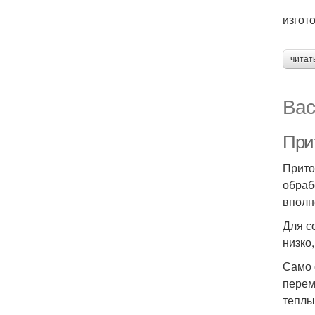
изгот
читат
Вас
При
Прито
обраб
вполн
Для с
низко
Само 
перем
теплы