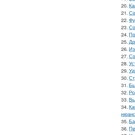
20.
Ка
21.
Со
22.
Фу
23.
Со
24.
По
25.
Др
26.
Из
27.
Со
28.
Ус
29.
Уд
30.
Ст
31.
Бы
32.
Ро
33.
Вы
34.
Ка
нюанс
35.
Ба
36.
Пе