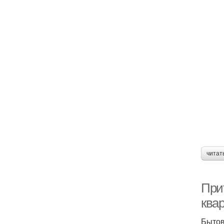
читат
При
ква
Бытов