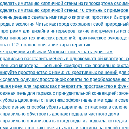
 сделать имитацию кирпичной стены из гипсокартона своим
 сделать имитацию кирпичной стены: 10 стильных примеров
 очень дешево сделать имитацию кирпича: простая и быстр
рода и экология Читы: как город сохраняет свой природны
 программ для дизайна интерьеров: какие инструменты ис
бом типовых технических решений: практическое руководс
ить п 112: полное описание характеристик
ие традиции и обычаи Москвы стоит узнать туристам
 правильно расставить мебель в однокомнатной квартире: 
ленькая квартира – большой комфорт: как правильно обст
нируйте пространство с нами: 70 креативных решений для
к сделать однушку просторной: советы по преобразованию 
чшая идея для гаража: как превратить пространство в фу
овяная печь для гаража с принудительной конвекцией: эк
к убрать царапины с пластика: эффективные методы и сове
фективные способы убрать царапины с пластика в салоне
к правильно обустроить дренаж подвала частного дома
к правильно организовать отвод воды из подвала коттеджа:
емя и искусство: как сочетать часы и картины на одной стен