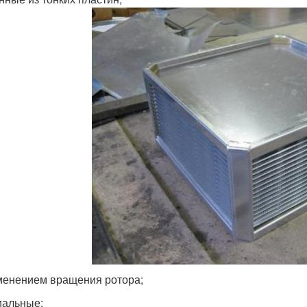
менением вращения ротора;
иальные;