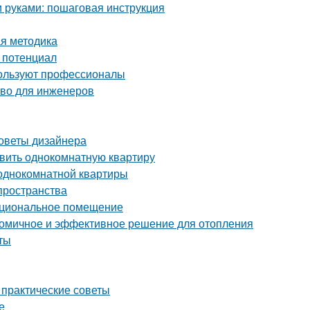
и руками: пошаговая инструкция
ая методика
й потенциал
пользуют профессионалы
тво для инженеров
советы дизайнера
авить однокомнатную квартиру
 однокомнатной квартиры
пространства
нкциональное помещение
ономичное и эффективное решение для отопления
ты
 практические советы
е