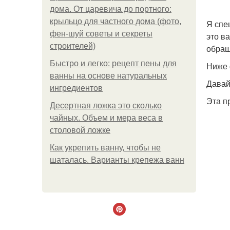
дома. От царевича до портного:
крыльцо для частного дома (фото,
Я спе
фен-шуй советы и секреты
это в
строителей)
обращ
Быстро и легко: рецепт пены для
Ниже 
ванны на основе натуральных
Давай
ингредиентов
Эта п
Десертная ложка это сколько
чайных. Объем и мера веса в
столовой ложке
Как укрепить ванну, чтобы не
шаталась. Варианты крепежа ванн