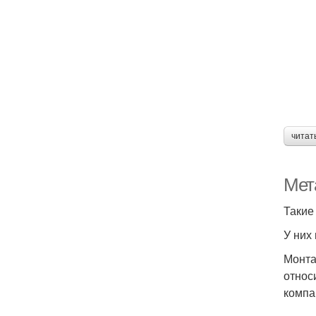
читат
Мета
Такие
У них
Монта
относ
компа