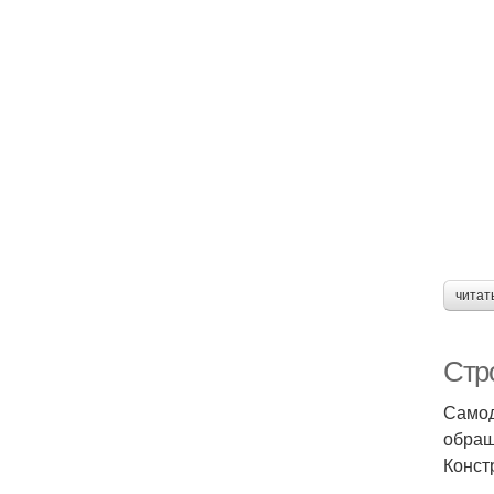
читат
Стр
Самод
обращ
Конст