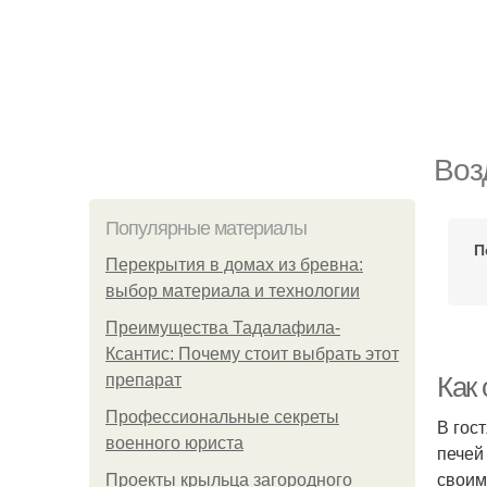
Воз
Популярные материалы
П
Перекрытия в домах из бревна:
выбор материала и технологии
Преимущества Тадалафила-
Ксантис: Почему стоит выбрать этот
препарат
Как
Профессиональные секреты
В гос
военного юриста
печей
своим
Проекты крыльца загородного