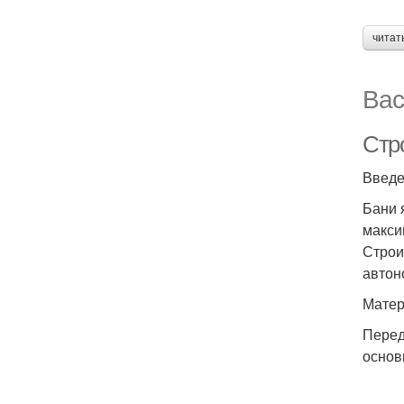
читат
Вас
Стр
Введ
Бани 
макси
Строи
автон
Матер
Перед
основ