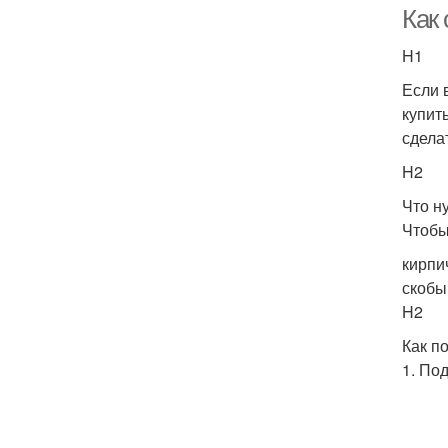
Как
H1
Если 
купит
сдела
H2
Что н
Чтобы
кирпи
скобы
H2
Как п
1. По