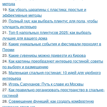
метода
19.
Как убрать царапины с пластика: простые и
эффективные методы
20.
Полный гид: как выбрать плинтус для пола, чтобы
улучшить интерьер
21.
Топ-5 напольных плинтусов 2025: как выбрать
лучшие для вашего дома
22.
Какие уникальные события и фестивали проходят в
Перми
23.
Какие сувениры можно привезти из Кирова
24.
Как картины преобразуют интерьер гостиной: советы
по выбору и размещению
25.
Маленькая спальня-гостиная: 10 идей для удобного
интерьера
26.
Игорь Саруханов: Путь к славе из Москвы
27.
Как правильно организовать пространство в спальне-
гостиной
28.
Совмещение функций: как создать комфортную
гостиную-спальню