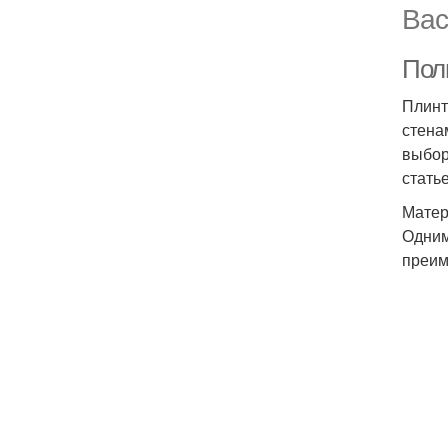
Вас
Пол
Плинт
стена
выбор
стать
Матер
Одним
преим