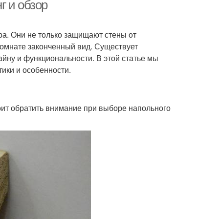
плинтусы
г и обзор
а. Они не только защищают стены от
атериалы для
омнате законченный вид. Существует
плинтусов
йну и функциональности. В этой статье мы
ики и особенности.
тоит обратить внимание при выборе напольного