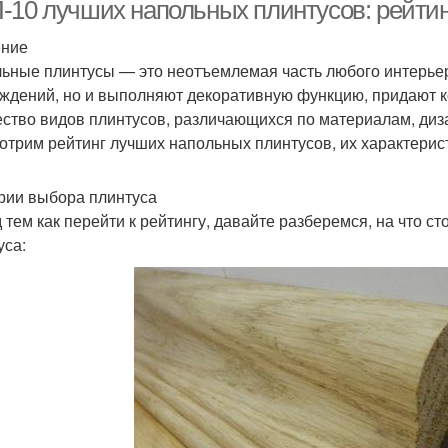
плинтус
-10 лучших напольных плинтусов: рейтин
ение
ьные плинтусы — это неотъемлемая часть любого интерьер
Материалы для
М
Плинтусы с интерьером
ждений, но и выполняют декоративную функцию, придают к
польных плинтусов
ство видов плинтусов, различающихся по материалам, диза
отрим рейтинг лучших напольных плинтусов, их характерист
рии выбора плинтуса
 тем как перейти к рейтингу, давайте разберемся, на что с
уса: