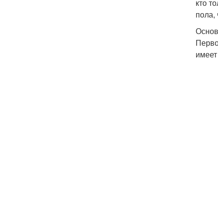
кто т
пола,
Основ
Перво
имеет