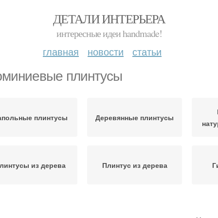
ДЕТАЛИ ИНТЕРЬЕРА
интересные идеи handmade!
главная
новости
статьи
миниевые плинтусы
апольные плинтусы
Деревянные плинтусы
нату
линтусы из дерева
Плинтус из дерева
Г
Шпонированный
Ко
Пластиковые плинтусы