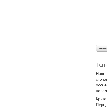
читат
Топ
Напол
стена
особе
напол
Крите
Перед