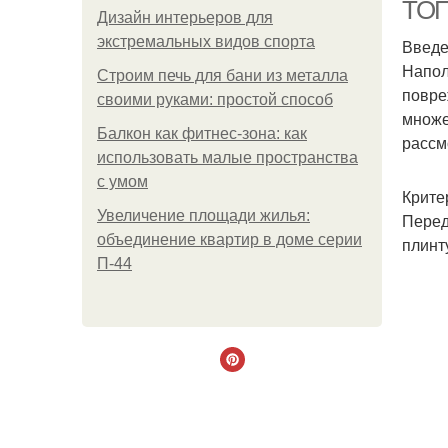
ТОП
Дизайн интерьеров для
экстремальных видов спорта
Введ
Напол
Строим печь для бани из металла
повре
на
своими руками: простой способ
множе
Балкон как фитнес-зона: как
рассм
использовать малые пространства
с умом
Крите
Увеличение площади жилья:
Перед
объединение квартир в доме серии
плинт
П-44