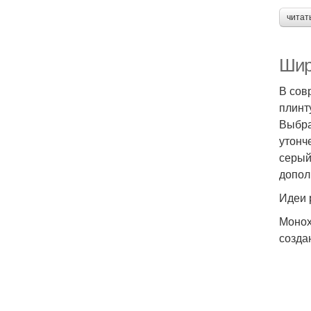
читат
Шир
В сов
плинт
Выбра
утонч
серый
допол
Идеи 
Монох
созда