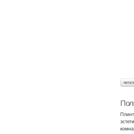
читат
Пол
Плинт
эстет
комна