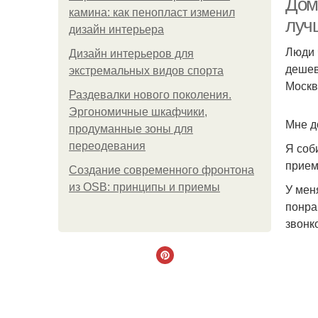
Дом
камина: как пенопласт изменил
луч
дизайн интерьера
Люди 
Дизайн интерьеров для
дешев
экстремальных видов спорта
Москв
Раздевалки нового поколения.
Эргономичные шкафчики,
Мне д
продуманные зоны для
переодевания
Я соб
прием
Создание современного фронтона
из OSB: принципы и приемы
У мен
понра
звонк