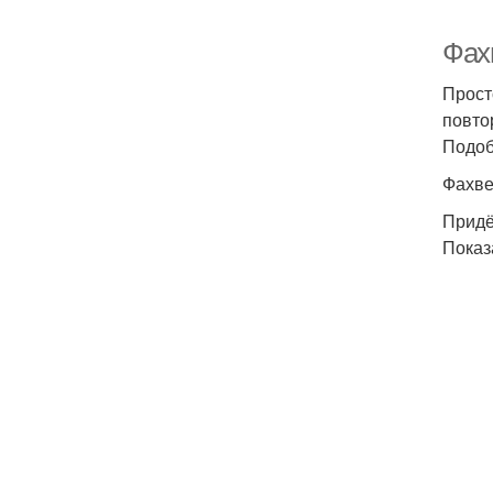
Фах
Прост
повто
Подоб
Фахве
Придё
Показ