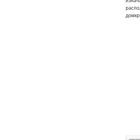
изнач
распо
домкр