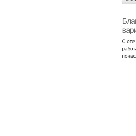
читат
Благ
вари
С оте
работ
понас