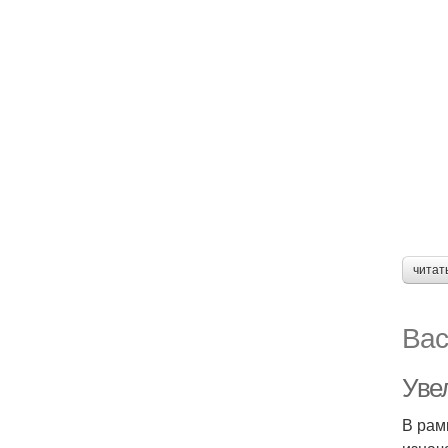
читат
Вас
Уве
В рам