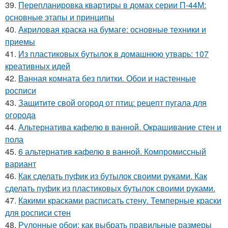
39.
Перепланировка квартиры в домах серии П-44М:
основные этапы и принципы
40.
Акриловая краска на бумаге: основные техники и
приемы
41.
Из пластиковых бутылок в домашнюю утварь: 107
креативных идей
42.
Ванная комната без плитки. Обои и настенные
росписи
43.
Защитите свой огород от птиц: рецепт пугала для
огорода
44.
Альтернатива кафелю в ванной. Окрашивание стен и
пола
45.
6 альтернатив кафелю в ванной. Компромиссный
вариант
46.
Как сделать пуфик из бутылок своими руками. Как
сделать пуфик из пластиковых бутылок своими руками.
47.
Какими красками расписать стену. Темперные краски
для росписи стен
48.
Рулонные обои: как выбрать правильные размеры