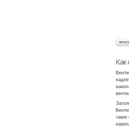
читат
Как
Венти
надле
накоп
венти
Загол
Венти
таких
накоп