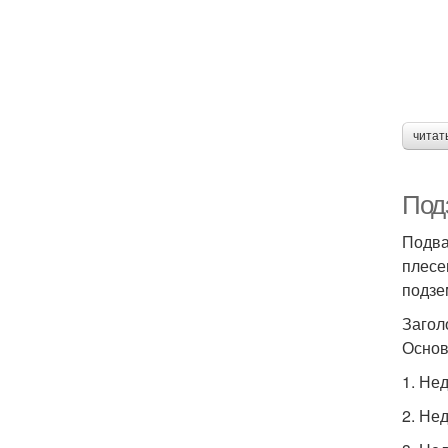
читат
Под
Подва
плесе
подзе
Загол
Основ
1. Не
2. Не