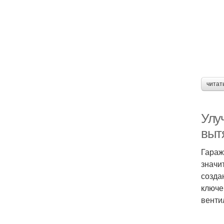
читат
Улу
выт
Гараж
значи
созда
ключе
венти