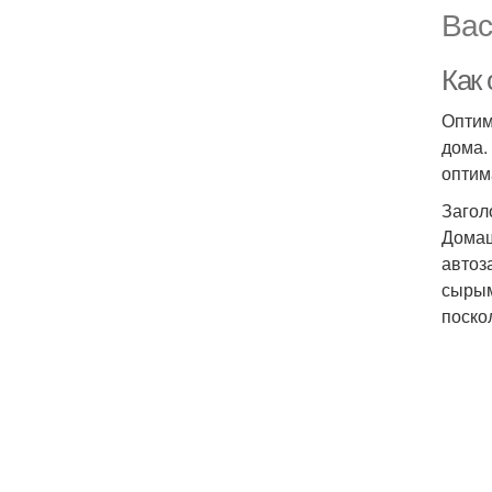
Вас
Как
Оптим
дома.
оптим
Загол
Домаш
автоз
сырым
поско