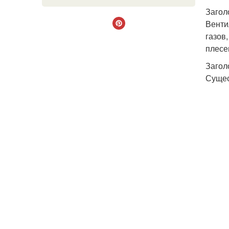
Загол
Венти
газов
плесе
Загол
Сущес