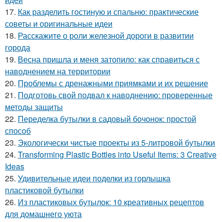
17.
Как разделить гостиную и спальню: практические
советы и оригинальные идеи
18.
Расскажите о роли железной дороги в развитии
города
19.
Весна пришла и меня затопило: как справиться с
наводнением на территории
20.
Проблемы с дренажными приямками и их решение
21.
Подготовь свой подвал к наводнению: проверенные
методы защиты
22.
Переделка бутылки в садовый бочонок: простой
способ
23.
Экологически чистые проекты из 5-литровой бутылки
24.
Transforming Plastic Bottles into Useful Items: 3 Creative
Ideas
25.
Удивительные идеи поделки из горлышка
пластиковой бутылки
26.
Из пластиковых бутылок: 10 креативных рецептов
для домашнего уюта