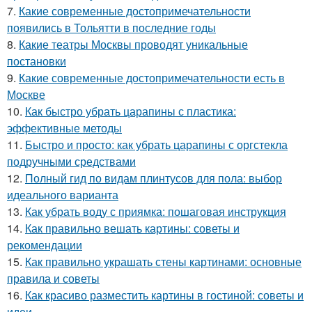
7.
Какие современные достопримечательности
появились в Тольятти в последние годы
8.
Какие театры Москвы проводят уникальные
постановки
9.
Какие современные достопримечательности есть в
Москве
10.
Как быстро убрать царапины с пластика:
эффективные методы
11.
Быстро и просто: как убрать царапины с оргстекла
подручными средствами
12.
Полный гид по видам плинтусов для пола: выбор
идеального варианта
13.
Как убрать воду с приямка: пошаговая инструкция
14.
Как правильно вешать картины: советы и
рекомендации
15.
Как правильно украшать стены картинами: основные
правила и советы
16.
Как красиво разместить картины в гостиной: советы и
идеи