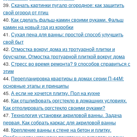
39.
Скачать картинки пугало огородное: как защитить
свой огород от птиц
40.
Как сделать фальш-камин своими руками. Фальш
камин на новый год из коробки
41.
Сухая пена для ванны: простой способ улучшить
свой быт
42.
Отмостка вокруг дома из тротуарной плитки и
брусчатки. Отмостка тротуарной плиткой вокруг дома
43.
Стресс во время ремонта? 9 способов справиться с
этим
44.
Перепланировка квартиры в домах серии П-44М:
основные этапы и принципы
45.
А если не хочется плитку. Пол на кухне
46.
Как отшлифовать оргстекло в домашних условиях.
Как отполировать оргстекло своими руками?
47.
Технология установки акриловой ванны. Задача
первая. Как собрать каркас для акриловой ванны
48.
Крепление ванны к стене на бетон и плитку.