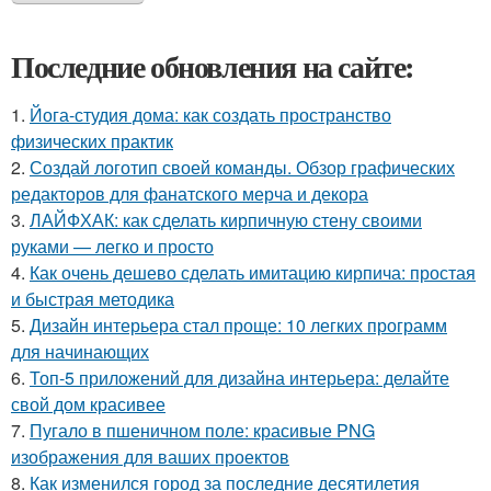
Последние обновления на сайте:
1.
Йога-студия дома: как создать пространство
физических практик
2.
Создай логотип своей команды. Обзор графических
редакторов для фанатского мерча и декора
3.
ЛАЙФХАК: как сделать кирпичную стену своими
руками — легко и просто
4.
Как очень дешево сделать имитацию кирпича: простая
и быстрая методика
5.
Дизайн интерьера стал проще: 10 легких программ
для начинающих
6.
Топ-5 приложений для дизайна интерьера: делайте
свой дом красивее
7.
Пугало в пшеничном поле: красивые PNG
изображения для ваших проектов
8.
Как изменился город за последние десятилетия