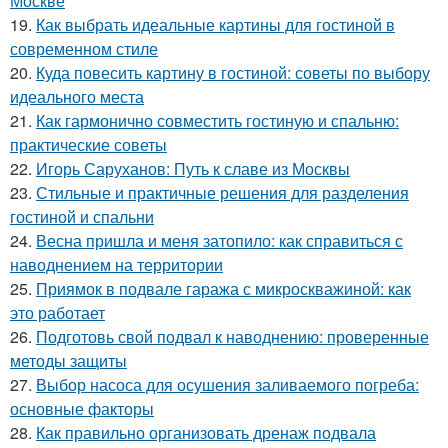
Москве
19.
Как выбрать идеальные картины для гостиной в
современном стиле
20.
Куда повесить картину в гостиной: советы по выбору
идеального места
21.
Как гармонично совместить гостиную и спальню:
практические советы
22.
Игорь Саруханов: Путь к славе из Москвы
23.
Стильные и практичные решения для разделения
гостиной и спальни
24.
Весна пришла и меня затопило: как справиться с
наводнением на территории
25.
Приямок в подвале гаража с микроскважиной: как
это работает
26.
Подготовь свой подвал к наводнению: проверенные
методы защиты
27.
Выбор насоса для осушения заливаемого погреба:
основные факторы
28.
Как правильно организовать дренаж подвала