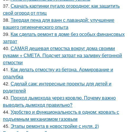
37.
Скачать картинки пугало огородное: как защитить
свой огород от птиц
38.
Твердая пена для ванн с лавандой: улучшение
вашего гигиенического опыта
39.
Как сделать ремонт в доме без особых финансовых
затрат
40.
САМАЯ дешевая отмостка вокруг дома своими
руками + СМЕТА. Подсчет затрат на заливку бетонной
отмостки
41.
Как делать отмостку из бетона. Армирование и
опалубка
42.
Сделай сам: интересные проекты для детей и
родителей
43.
Проход дымохода через кровлю. Почему важно
выводить дымоход правильно?
44.
Удобство и функциональность в одном: кровать с
подъемным механизмом газовым
45.
Этапы ремонта в новостройке с нуля. 2)