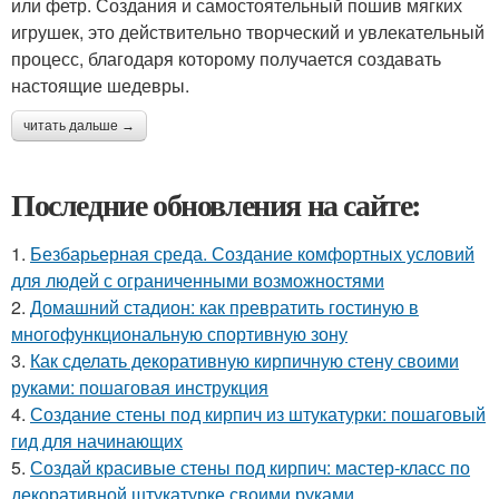
или фетр. Создания и самостоятельный пошив мягких
игрушек, это действительно творческий и увлекательный
процесс, благодаря которому получается создавать
настоящие шедевры.
читать дальше →
Последние обновления на сайте:
1.
Безбарьерная среда. Создание комфортных условий
для людей с ограниченными возможностями
2.
Домашний стадион: как превратить гостиную в
многофункциональную спортивную зону
3.
Как сделать декоративную кирпичную стену своими
руками: пошаговая инструкция
4.
Создание стены под кирпич из штукатурки: пошаговый
гид для начинающих
5.
Создай красивые стены под кирпич: мастер-класс по
декоративной штукатурке своими руками