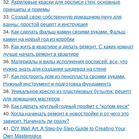
32.
Акриловые краски для росписи стен: основные
принципы и приемы
33.
Создай свою собственную домашнюю пену для
ванны: простой рецепт и инструкция
34.
Как сделать фальш-камин своими руками. Фальш
камин на новый год из коробки
35.
Как жить в квартире и делать ремонт. С каких комнат
лучше начать ремонт в квартире
36.
Материалы и виды исполнения росписей: все, что
нужно знать для создания шедевра на стене
37.
Как построить дом из пенопласта своими руками.
Нужный инструмент и подготовка фундамента
38.
Уникальное кресло из пластиковых бутылок: рецепт
для домашних мастеров
39.
Как сделать круглый годный профит с "колом веси"
40.
Когда начинать ремонт в новостройке и от чего это
зависит. Начинать ли сразу?
41.
DIY Wall Art: A Step-by-Step Guide to Creating Your
Own Masterpiece