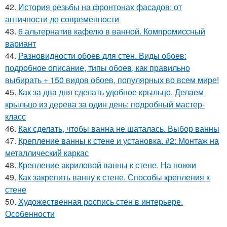
42.
История резьбы на фронтонах фасадов: от
античности до современности
43.
6 альтернатив кафелю в ванной. Компромиссный
вариант
44.
Разновидности обоев для стен. Виды обоев:
подробное описание, типы обоев, как правильно
выбирать + 150 видов обоев, популярных во всем мире!
45.
Как за два дня сделать удобное крыльцо. Делаем
крыльцо из дерева за один день: подробный мастер-
класс
46.
Как сделать, чтобы ванна не шаталась. Выбор ванны
47.
Крепление ванны к стене и установка. #2: Монтаж на
металлический каркас
48.
Крепление акриловой ванны к стене. На ножки
49.
Как закрепить ванну к стене. Способы крепления к
стене
50.
Художественная роспись стен в интерьере.
Особенности