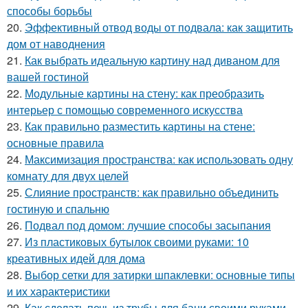
способы борьбы
20.
Эффективный отвод воды от подвала: как защитить
дом от наводнения
21.
Как выбрать идеальную картину над диваном для
вашей гостиной
22.
Модульные картины на стену: как преобразить
интерьер с помощью современного искусства
23.
Как правильно разместить картины на стене:
основные правила
24.
Максимизация пространства: как использовать одну
комнату для двух целей
25.
Слияние пространств: как правильно объединить
гостиную и спальню
26.
Подвал под домом: лучшие способы засыпания
27.
Из пластиковых бутылок своими руками: 10
креативных идей для дома
28.
Выбор сетки для затирки шпаклевки: основные типы
и их характеристики
29.
Как сделать печь из трубы для бани своими руками