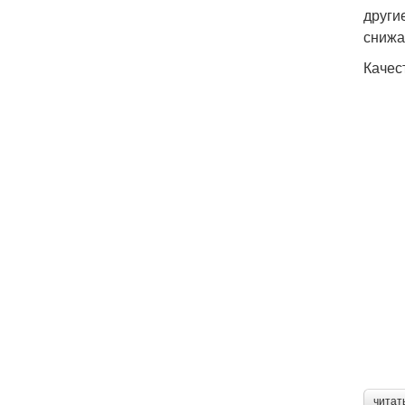
други
снижа
Качес
читат