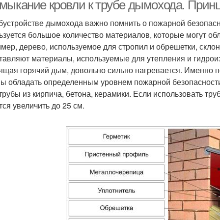
мыкание кровли к трубе дымохода. При
бустройстве дымохода важно помнить о пожарной безопасн
ьзуется большое количество материалов, которые могут об
вли из профнастила
Дымоход через кровлю
мер, дерево, используемое для стропил и обрешетки, склон
тавляют материалы, используемые для утепления и гидроизо
ящая горячий дым, довольно сильно нагревается. Именно п
ы обладать определенным уровнем пожарной безопасности 
 трубы из кирпича, бетона, керамики. Если использовать тр
тся увеличить до 25 см.