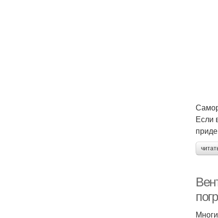
Самор
Если 
приде
читат
Вен
пог
Многи