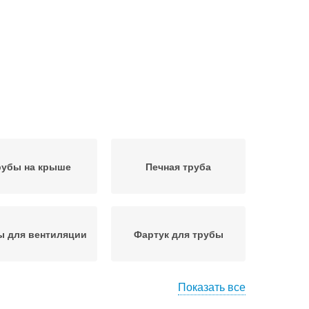
рубы на крыше
Печная труба
ы для вентиляции
Фартук для трубы
Показать все
Дымоход к готовой
углый дымоход