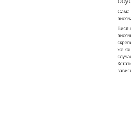
обу
Сама 
висяч
Висяч
висяч
скреп
же ко
случа
Кстат
зависи