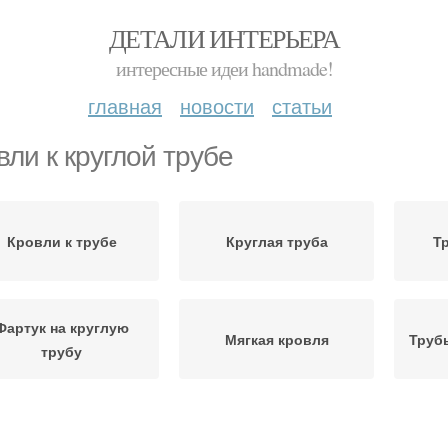
ДЕТАЛИ ИНТЕРЬЕРА
интересные идеи handmade!
главная
новости
статьи
вли к круглой трубе
Кровли к трубе
Круглая труба
Т
Фартук на круглую
Мягкая кровля
Труб
трубу
ямоугольная труба
Трубы к кровле
Кр