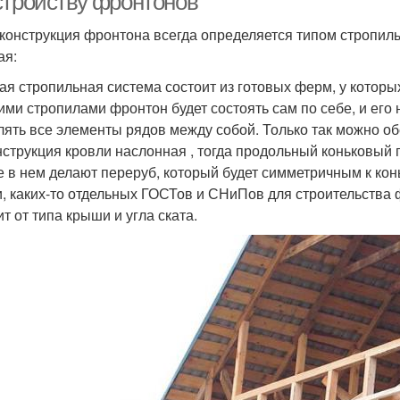
стройству фронтонов
конструкция фронтона всегда определяется типом стропиль
ая:
ая стропильная система состоит из готовых ферм, у которых
ими стропилами фронтон будет состоять сам по себе, и его
лять все элементы рядов между собой. Только так можно о
нструкция кровли наслонная , тогда продольный коньковый 
е в нем делают переруб, который будет симметричным к кон
и, каких-то отдельных ГОСТов и СНиПов для строительства 
т от типа крыши и угла ската.