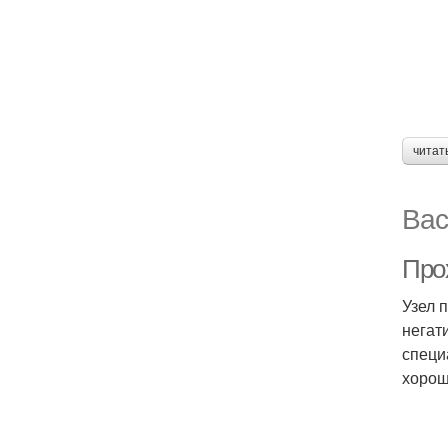
читат
Вас
Про
Узел 
негат
специ
хорош