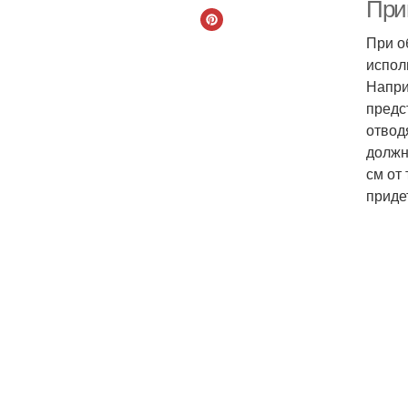
При
При о
испол
Кро
Напри
предс
отвод
должн
см от
приде