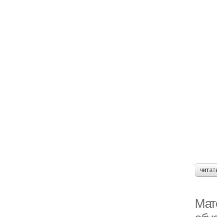
читат
Мат