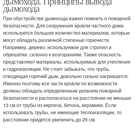
дымохода. Принципы вывода
дымохода
При обустройстве дымохода важно помнить о пожарной
безопасности. Для сооружения кровли частного дома
Фартук для трубы
Прямоугольная труба
используется большое количество материалов, которые
могут обладать различной степенью горючести.
Например, дерево, используемое для стропил и
обрешетки, склонно к возгораниям. Также опасность
Трубы к кровле
Круглый дымоход
представляют материалы, используемые для утепления
и гидроизоляции. Не стоит забывать, что труба,
отводящая горячий дым, довольно сильно нагревается.
Именно поэтому все части кровли по возможности
Трубы с круглым
должны обладать определенным уровнем пожарной
Труба на крыше
сечением
безопасности и располагаться на расстоянии не меньше
13 см от трубы из кирпича, бетона, керамики. Если
использовать трубы, не имеющие теплоизоляции, то
расстояние придется увеличить до 25 см.
Труба через
Герметик для печной
профнастил
трубы