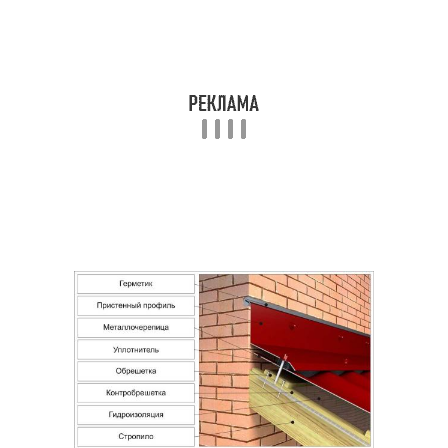
Профнастил к круглой
Профнастил к печной
трубе
трубе
Труба с прямоугольным
Кирпичная труба
сечением
Трубы через
кровельный пирог