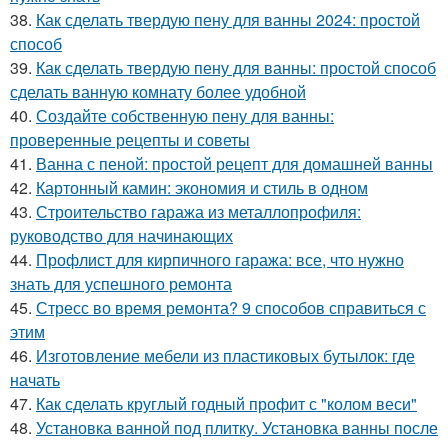
38.
Как сделать твердую пену для ванны 2024: простой
способ
39.
Как сделать твердую пену для ванны: простой способ
сделать ванную комнату более удобной
40.
Создайте собственную пену для ванны:
проверенные рецепты и советы
41.
Ванна с пеной: простой рецепт для домашней ванны
42.
Картонный камин: экономия и стиль в одном
43.
Строительство гаража из металлопрофиля:
руководство для начинающих
44.
Профлист для кирпичного гаража: все, что нужно
знать для успешного ремонта
45.
Стресс во время ремонта? 9 способов справиться с
этим
46.
Изготовление мебели из пластиковых бутылок: где
начать
47.
Как сделать круглый годный профит с "колом веси"
48.
Установка ванной под плитку. Установка ванны после