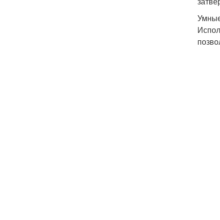
затве
Умные
Испол
позво