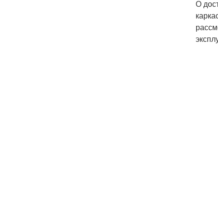
О дос
карка
рассм
экспл