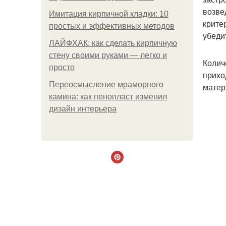
возве
Имитация кирпичной кладки: 10
крите
простых и эффективных методов
убеди
ЛАЙФХАК: как сделать кирпичную
стену своими руками — легко и
Колич
просто
прихо
Переосмысление мраморного
матер
камина: как пенопласт изменил
дизайн интерьера