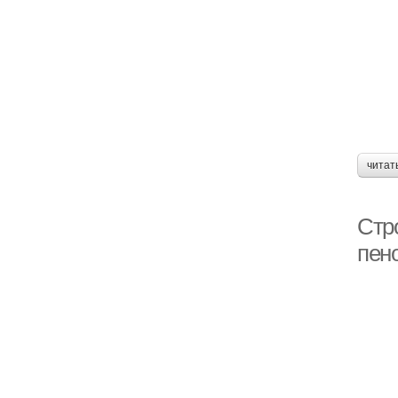
читат
Стр
пен