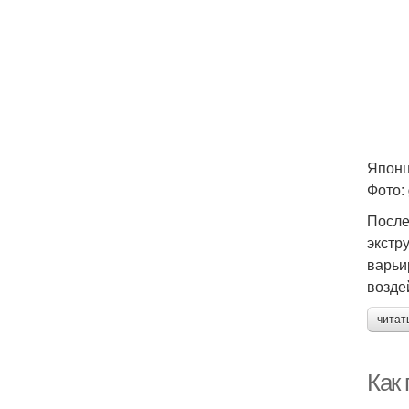
Японц
Фото: 
После
экстр
варьи
возде
читат
Как 