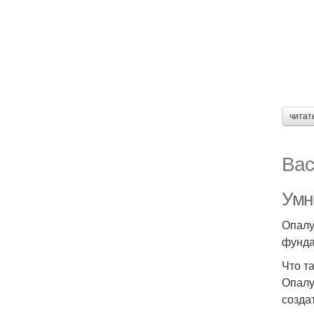
читат
Вас
Умн
Опалу
фунда
Что т
Опалу
созда