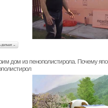
ь дальше →
оим дом из пенополистирола. Почему яп
ополистирол