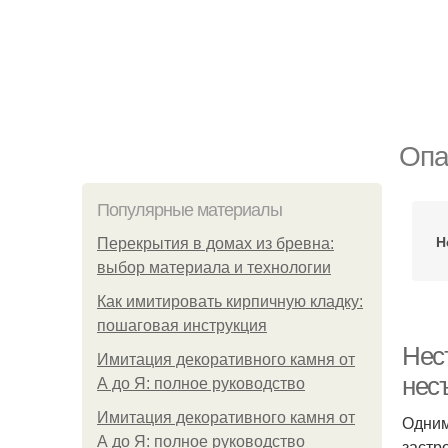
Опа
Популярные материалы
Н
Перекрытия в домах из бревна:
выбор материала и технологии
Как имитировать кирпичную кладку:
пошаговая инструкция
Нес
Имитация декоративного камня от
нес
А до Я: полное руководство
Имитация декоративного камня от
Одним
А до Я: полное руководство
застр