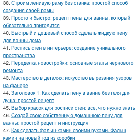
38.
Строим ленивую раму без станка: простой способ
создания своей рамы
39.
Просто и быстро: рецепт пены для ванны, который
обязательно пригодится
40.
Быстрый и дешевый способ сделать жидкую пену
для ванны дома
41.
Роспись стен в интерьере: создание уникального
пространства
42.
Переделка новостройки: основные этапы чернового
ремонта
43.
Мастерство в деталях: искусство вырезания узоров
на фанере
44.
Заголовок 1: Как сделать пену в ванне без геля для
душа: простой рецепт
45.
Выбор красок для росписи стен: все, что нужно знать
46.
Создай свою собственную домашнюю пену для
ванны: простой рецепт и инструкция
47.
Как сделать фальш-камин своими руками. Фальш
камин на новый год из коробки