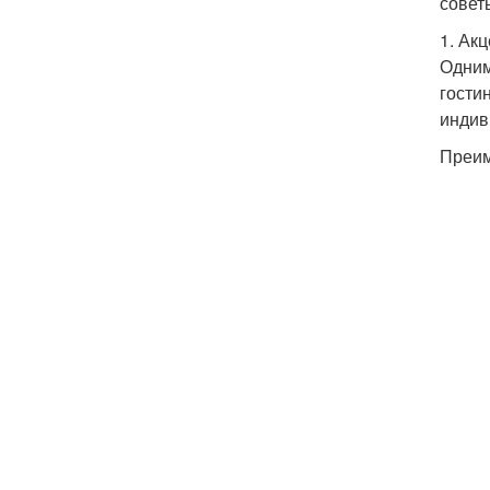
совет
1. Ак
Одним
гости
индив
Преим