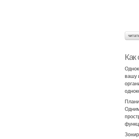
читат
Как
Однок
вашу 
орган
однок
Плани
Одним
прост
функци
Зонир