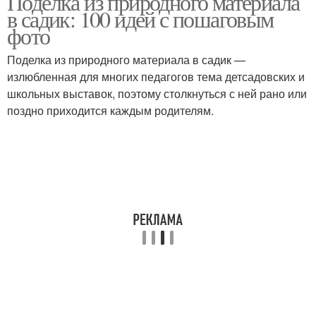
Поделка из природного материала
в садик: 100 идей с пошаговым
фото
Поделки для детского
Поделка из природного материала в садик —
Поделки для малышей
сада
излюбленная для многих педагогов тема детсадовских и
школьных выставок, поэтому столкнуться с ней рано или
поздно приходится каждым родителям.
Простые поделки
Поделки для детей
Поделка на участке
Красивая поделка
Поделки на весенние
Поделка в садик
праздники