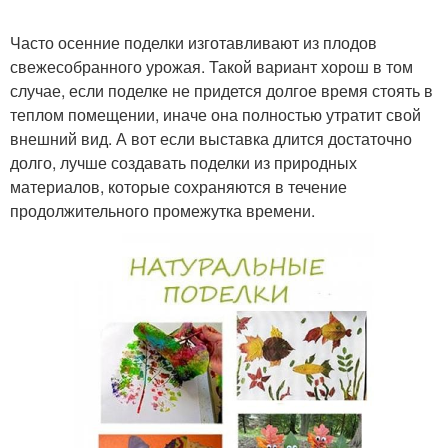
Часто осенние поделки изготавливают из плодов
свежесобранного урожая. Такой вариант хорош в том
Поделки в детский сад
Поделки для украшения
случае, если поделке не придется долгое время стоять в
теплом помещении, иначе она полностью утратит свой
внешний вид. А вот если выставка длится достаточно
долго, лучше создавать поделки из природных
Осенние поделки
Весенние поделки
материалов, которые сохраняются в течение
продолжительного промежутка времени.
Поделки на весеннюю
тему