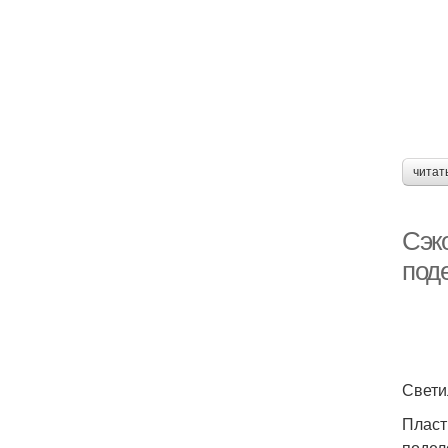
читат
Сэк
под
Свети
Пласт
подел