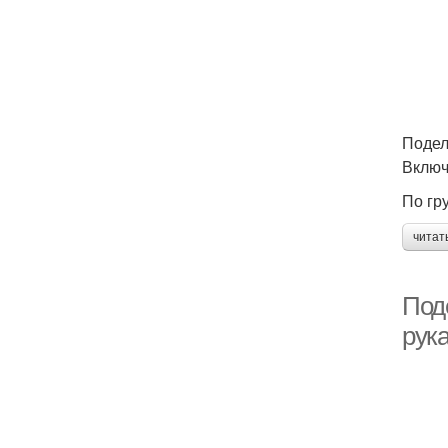
Подел
Включ
По гр
читат
Под
рука