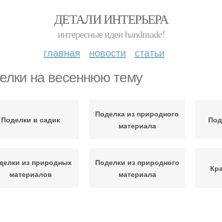
ДЕТАЛИ ИНТЕРЬЕРА
интересные идеи handmade!
главная
новости
статьи
елки на весеннюю тему
Поделка из природного
Поделки в садик
Под
материала
делки из природных
Поделки из природного
Кр
материалов
материала
делки для детского
Простые поделки
Под