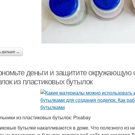
ь дальше →
ономьте деньги и защитите окружающую 
елок из пластиковых бутылок
льники из пластиковых бутылок: Pixabay
иковые бутылки накапливаются в доме. Что полезного из н
ок из пластиковых бутылок делится веб-сайт для экологов T