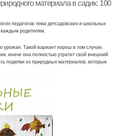
риродного материала в садик: 100
огих педагогов тема детсадовских и школьных
лки на весенние
Панно на весеннюю
я каждым родителям.
праздники
тему
 урожая. Такой вариант хорош в том случае,
ии, иначе она полностью утратит свой внешний
енние поделки
Весенние поделки
вать поделки из природных материалов, которые