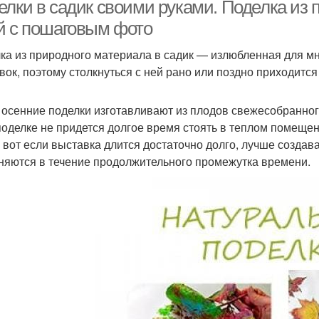
сада
лки в садик своими руками. Поделка из п
й с пошаговым фото
ка из природного материала в садик — излюбленная для мн
Поде
Красивая поделка
Поделка в садик
вок, поэтому столкнуться с ней рано или поздно приходитс
 осенние поделки изготавливают из плодов свежесобранного
поделке не придется долгое время стоять в теплом помещен
делки в детский сад
Поделки для украшения
Ос
А вот если выставка длится достаточно долго, лучше созда
няются в течение продолжительного промежутка времени.
Тема в школу
Тема из бумаги