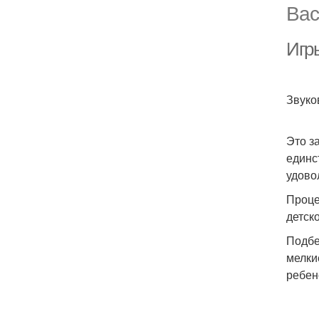
Вас
Игр
Звуко
Это з
единс
удово
Проце
детск
Подбе
мелки
ребен