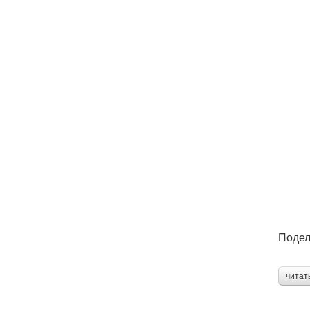
Подел
читат