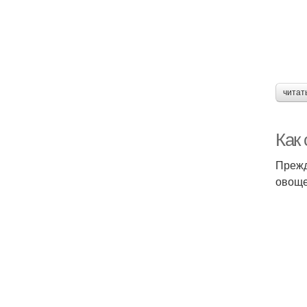
читат
Как 
Прежд
овоще