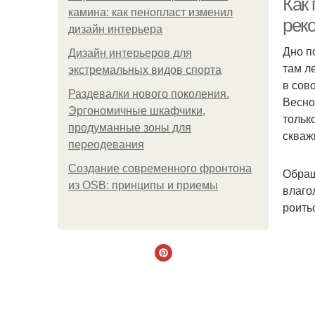
Как 
камина: как пенопласт изменил
рек
дизайн интерьера
Дно п
Дизайн интерьеров для
там л
экстремальных видов спорта
в сов
Раздевалки нового поколения.
Весно
Эргономичные шкафчики,
тольк
продуманные зоны для
скваж
переодевания
Создание современного фронтона
Обращ
из OSB: принципы и приемы
влаго
роить