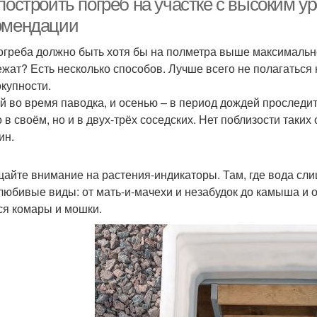
построить погреб на участке с высоким у
омендации
огреба должно быть хотя бы на полметра выше максимальног
ежат? Есть несколько способов. Лучше всего не полагаться 
окупности.
й во время паводка, и осенью – в период дождей проследит
о в своём, но и в двух-трёх соседских. Нет поблизости так
ин.
айте внимание на растения-индикаторы. Там, где вода сли
любивые виды: от мать-и-мачехи и незабудок до камыша и 
ся комары и мошки.