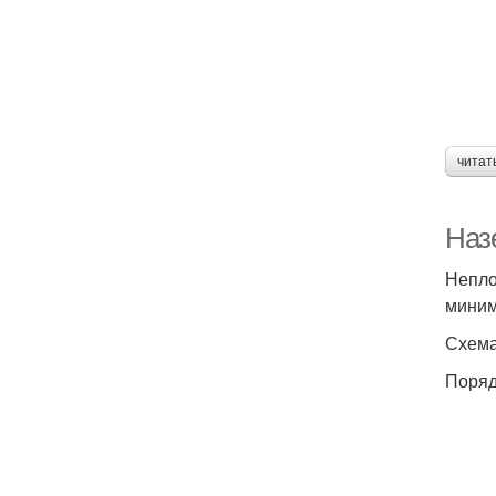
читат
Наз
Непло
миним
Схема
Поряд