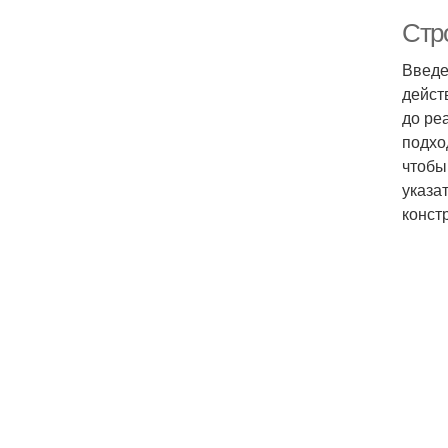
Стро
Введе
дейст
до ре
подхо
чтобы
указа
конст