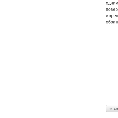
одним
повер
и кре
обрат
читат