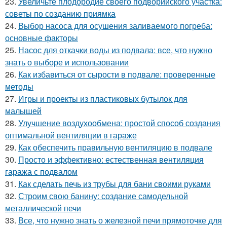
23.
Увеличьте плодородие своего подворийского участка:
советы по созданию приямка
24.
Выбор насоса для осушения заливаемого погреба:
основные факторы
25.
Насос для откачки воды из подвала: все, что нужно
знать о выборе и использовании
26.
Как избавиться от сырости в подвале: проверенные
методы
27.
Игры и проекты из пластиковых бутылок для
малышей
28.
Улучшение воздухообмена: простой способ создания
оптимальной вентиляции в гараже
29.
Как обеспечить правильную вентиляцию в подвале
30.
Просто и эффективно: естественная вентиляция
гаража с подвалом
31.
Как сделать печь из трубы для бани своими руками
32.
Строим свою банину: создание самодельной
металлической печи
33.
Все, что нужно знать о железной печи прямоточке для