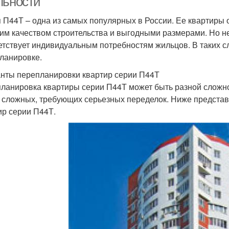
льности
 П44Т – одна из самых популярных в России. Ее квартир
им качеством строительства и выгодными размерами. Но н
етствует индивидуальным потребностям жильцов. В таких с
ланировке.
нты перепланировки квартир серии П44Т
ланировка квартиры серии П44Т может быть разной сложно
 сложных, требующих серьезных переделок. Ниже предста
ир серии П44Т.