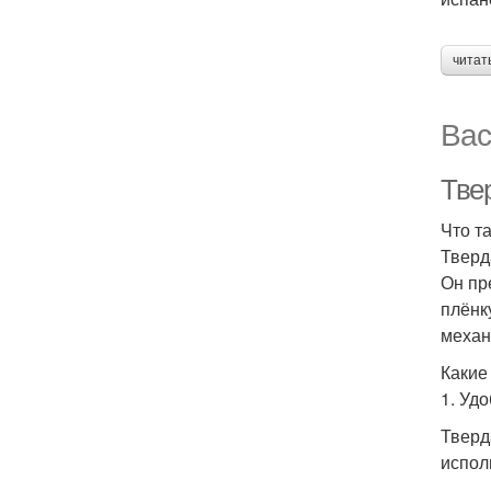
читат
Вас
Твер
Что т
Тверд
Он пр
плёнк
механ
Какие
1. Уд
Тверд
испол