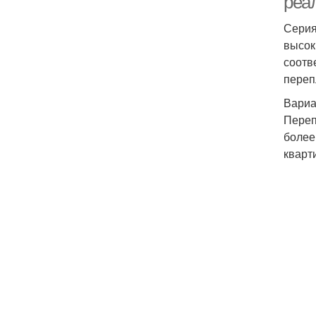
реа
Серия
высок
соотв
переп
Вариа
Переп
более
кварт