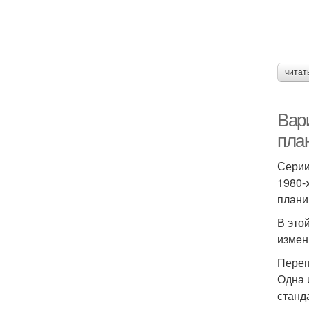
читат
Вар
пла
Серии
1980-
плани
В это
измен
Переп
Одна 
станд